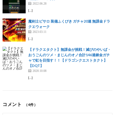
2022.06.28
[…]
魔剣士ピサロ 装備ふくびき ガチャ20連 無課金ドラ
クエウォーク
2023.03.11
[…]
【ドラクエタクト】無課金が挑戦！滅びのやいば・
おうごんのツメ・まじんのオノ合計146連錬金ガチ
ャで虹を目指す！！【ドラゴンクエストタクト】
【DQT】
2020.10.08
[…]
コメント
（4件）