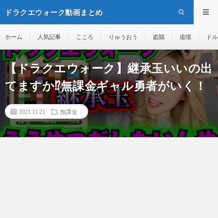
ドラクエウォーク動画まとめ
ホーム
人気記事
こころ
りゅうおう
盗賊
追憶
ドル
【ドラクエウォーク】継承玉いいの出
てますか⁉︎無課金ギャル勇者がいく！
2021.11.21
無課金