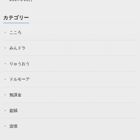
カテゴリー
こころ
みんドラ
りゅうおう
ドルモーア
無課金
盗賊
追憶