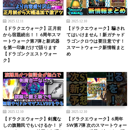
2025.12.11
2025.12.10
【ドラクエウォーク】正月前
【ドラクエウォーク】騙され
から宿題続出！！ 6周年スマ
てはいけません！新ガチャド
ートウォーク第7弾と新武器
ラゴンクロウは要注意です！
を第一印象だけで語ります
スマートウォーク新情報まと
【ドラゴンクエストウォー
め
ク】
2025.12.10
2025.12.10
【ドラクエウォーク】剣魔な
【ドラクエウォーク】6周年
しの旗難民でもいけるか！ ド
SW第7弾 次のスマートウォー