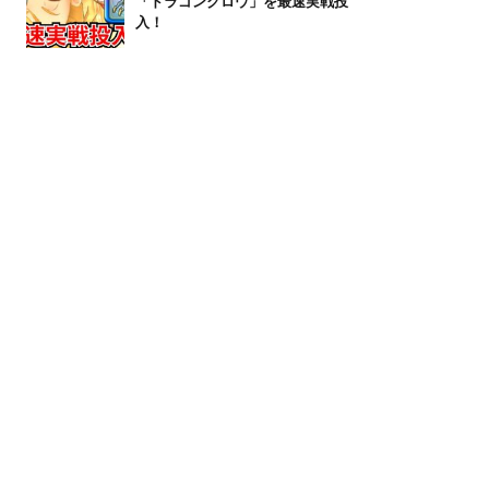
「ドラゴンクロウ」を最速実戦投
入！