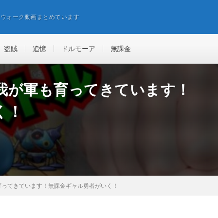
エウォーク動画まとめています
盗賊
追憶
ドルモーア
無課金
我が軍も育ってきています！
く！
育ってきています！無課金ギャル勇者がいく！