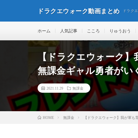
ドラクエウォーク動画まとめ
ドラク
ホーム
人気記事
こころ
りゅうおう
【ドラクエウォーク】
無課金ギャル勇者がい
2021.11.29
無課金
無課金
【ドラクエウォーク】我が軍も
HOME