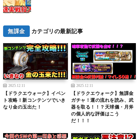
無課金
カテゴリの最新記事
2025.12.11
2025.12.11
【ドラクエウォーク】イベン
【ドラクエウォーク】無課金
ト攻略！新コンテンツでいき
ガチャ！運の流れを読み、武
なり金の玉出た！
器を取る！！？天球儀・月斧
の個人的な評価はこう
だ！！！