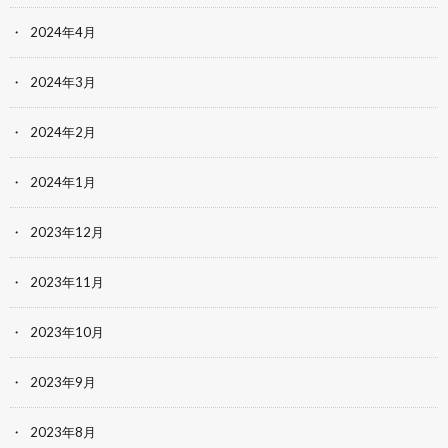
2024年4月
2024年3月
2024年2月
2024年1月
2023年12月
2023年11月
2023年10月
2023年9月
2023年8月