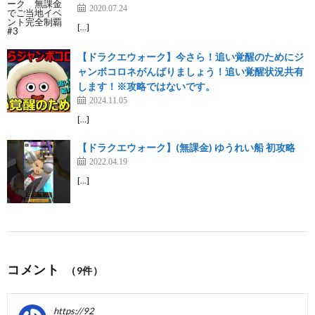
2020.07.24
[…]
【ドラクエウォーク】今さら！追い覚醒のためにジ
ャンボコロネがんばりましょう！追い覚醒状況共有
します！※攻略ではないです。
2024.11.05
[…]
【ドラクエウォーク】(無課金) ゆうれい船 初攻略
2022.04.19
[…]
コメント
（9件）
https://92