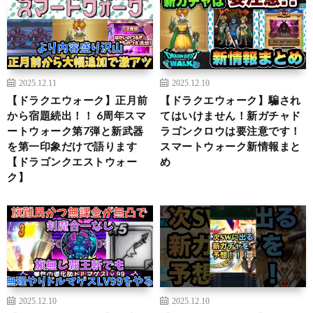
2025.12.11
2025.12.10
【ドラクエウォーク】正月前
【ドラクエウォーク】騙され
から宿題続出！！ 6周年スマ
てはいけません！新ガチャド
ートウォーク第7弾と新武器
ラゴンクロウは要注意です！
を第一印象だけで語ります
スマートウォーク新情報まと
【ドラゴンクエストウォー
め
ク】
2025.12.10
2025.12.10