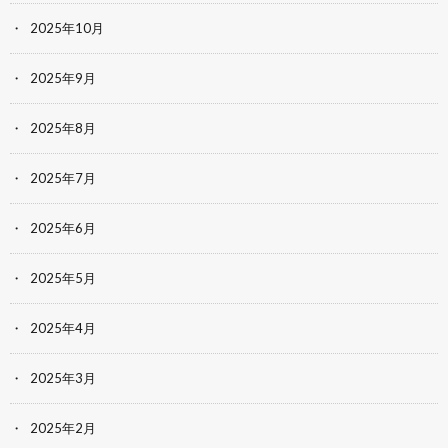
2025年10月
2025年9月
2025年8月
2025年7月
2025年6月
2025年5月
2025年4月
2025年3月
2025年2月