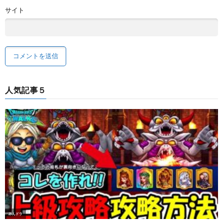
サイト
人気記事５