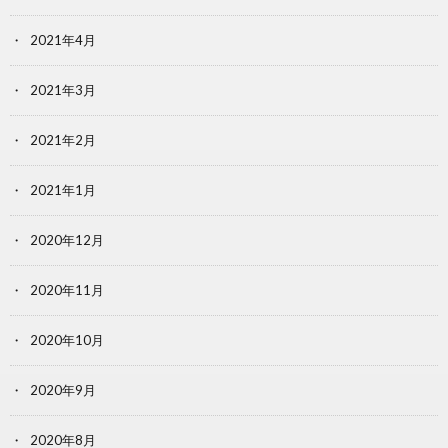
2021年4月
2021年3月
2021年2月
2021年1月
2020年12月
2020年11月
2020年10月
2020年9月
2020年8月