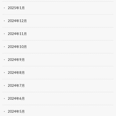
2025年1月
2024年12月
2024年11月
2024年10月
2024年9月
2024年8月
2024年7月
2024年6月
2024年5月