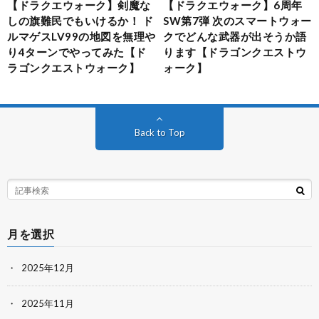
【ドラクエウォーク】剣魔な
【ドラクエウォーク】6周年
しの旗難民でもいけるか！ ド
SW第7弾 次のスマートウォー
ルマゲスLV99の地図を無理や
クでどんな武器が出そうか語
り4ターンでやってみた【ド
ります【ドラゴンクエストウ
ラゴンクエストウォーク】
ォーク】
Back to Top
月を選択
2025年12月
2025年11月