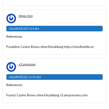
https://sm
2026年8月3日 9:24 AM
References:
Poseidon Casino Bonus ohne Einzahlung
https://smolbattle.ru/
s3.amazona
2026年8月3日 11:07 AM
References:
Frumzi Casino Bonus ohne Einzahlung
s3.amazonaws.com