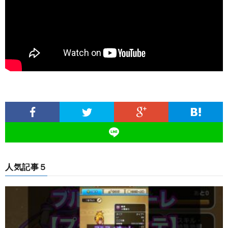
人気記事５