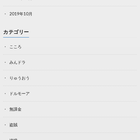
2019年10月
カテゴリー
こころ
みんドラ
りゅうおう
ドルモーア
無課金
盗賊