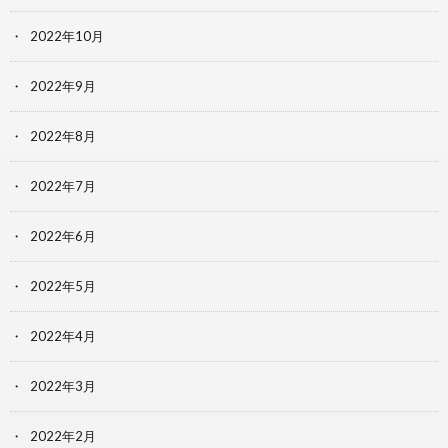
2022年10月
2022年9月
2022年8月
2022年7月
2022年6月
2022年5月
2022年4月
2022年3月
2022年2月