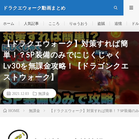
ドラクエウォーク動画まとめ
ホーム
人気記事
こころ
りゅうおう
盗賊
追憶
ドル
【ドラクエウォーク】対策すれば簡
単！？SP装備のみでにじくじゃく
Lv30を無課金攻略！【ドラゴンクエ
ストウォーク】
2021.12.03
無課金
無課金
【ドラクエウォーク】対策すれば簡単！？SP装備のみ
HOME