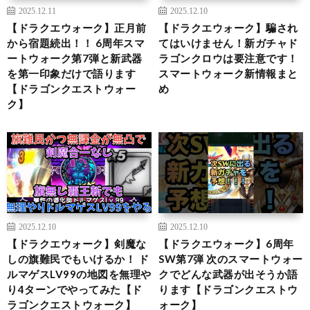
2025.12.11
2025.12.10
【ドラクエウォーク】正月前
【ドラクエウォーク】騙され
から宿題続出！！ 6周年スマ
てはいけません！新ガチャド
ートウォーク第7弾と新武器
ラゴンクロウは要注意です！
を第一印象だけで語ります
スマートウォーク新情報まと
【ドラゴンクエストウォー
め
ク】
2025.12.10
2025.12.10
【ドラクエウォーク】剣魔な
【ドラクエウォーク】6周年
しの旗難民でもいけるか！ ド
SW第7弾 次のスマートウォー
ルマゲスLV99の地図を無理や
クでどんな武器が出そうか語
り4ターンでやってみた【ド
ります【ドラゴンクエストウ
ラゴンクエストウォーク】
ォーク】