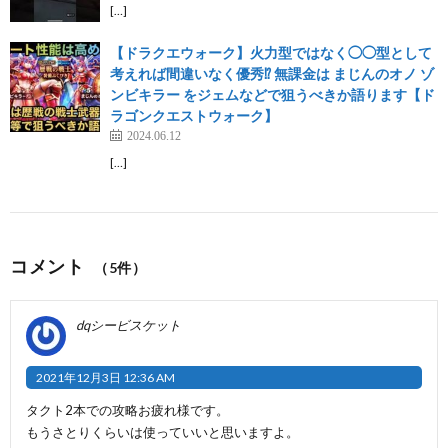
[…]
【ドラクエウォーク】火力型ではなく◯◯型として
考えれば間違いなく優秀⁉︎ 無課金は まじんのオノ ゾ
ンビキラー をジェムなどで狙うべきか語ります【ド
ラゴンクエストウォーク】
2024.06.12
[…]
コメント
（5件）
dqシービスケット
2021年12月3日 12:36 AM
タクト2本での攻略お疲れ様です。
もうさとりくらいは使っていいと思いますよ。