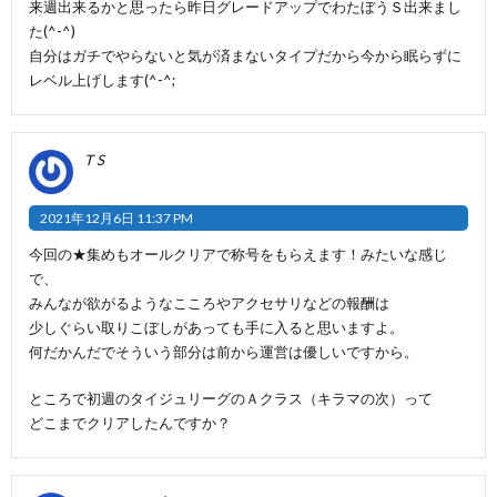
来週出来るかと思ったら昨日グレードアップでわたぼうＳ出来まし
た(^-^)
自分はガチでやらないと気が済まないタイプだから今から眠らずに
レベル上げします(^-^;
T S
2021年12月6日 11:37 PM
今回の★集めもオールクリアで称号をもらえます！みたいな感じ
で、
みんなが欲がるようなこころやアクセサリなどの報酬は
少しぐらい取りこぼしがあっても手に入ると思いますよ。
何だかんだでそういう部分は前から運営は優しいですから。
ところで初週のタイジュリーグのＡクラス（キラマの次）って
どこまでクリアしたんですか？