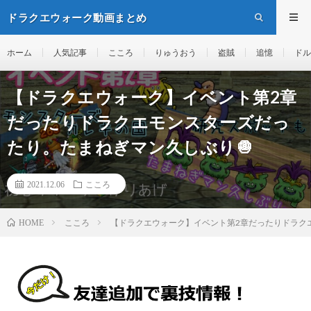
ドラクエウォーク動画まとめ
ホーム
人気記事
こころ
りゅうおう
盗賊
追憶
ドル
【ドラクエウォーク】イベント第2章
だったりドラクエモンスターズだっ
たり。たまねぎマン久しぶり🧅
2021.12.06
こころ
こころ
【ドラクエウォーク】イベント第2章だったりドラク
HOME