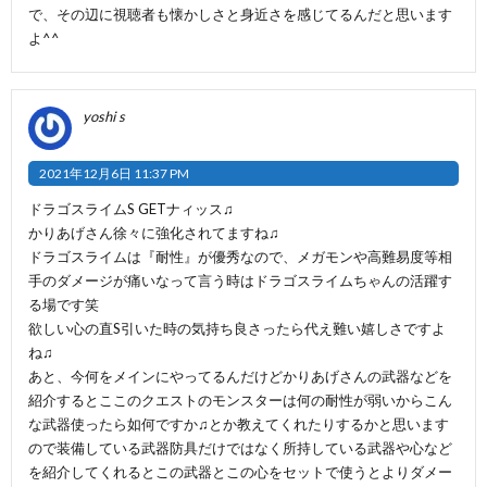
で、その辺に視聴者も懐かしさと身近さを感じてるんだと思います
よ^^
yoshi s
2021年12月6日 11:37 PM
ドラゴスライムS GETナィッス♫
かりあげさん徐々に強化されてますね♫
ドラゴスライムは『耐性』が優秀なので、メガモンや高難易度等相
手のダメージが痛いなって言う時はドラゴスライムちゃんの活躍す
る場です笑
欲しい心の直S引いた時の気持ち良さったら代え難い嬉しさですよ
ね♫
あと、今何をメインにやってるんだけどかりあげさんの武器などを
紹介するとここのクエストのモンスターは何の耐性が弱いからこん
な武器使ったら如何ですか♫とか教えてくれたりするかと思います
ので装備している武器防具だけではなく所持している武器や心など
を紹介してくれるとこの武器とこの心をセットで使うとよりダメー