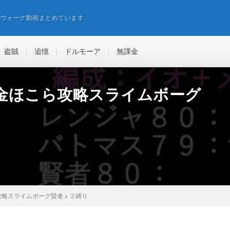
エウォーク動画まとめています
盗賊
追憶
ドルモーア
無課金
金ほこら攻略スライムボーグ
攻略スライムボーグ賢者ｘ２縛り