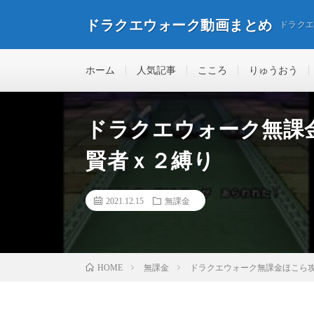
ドラクエウォーク動画まとめ
ドラク
ホーム
人気記事
こころ
りゅうおう
ドラクエウォーク無課
賢者ｘ２縛り
2021.12.15
無課金
無課金
ドラクエウォーク無課金ほこら
HOME