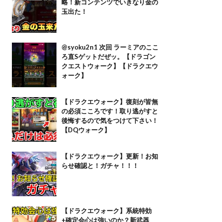
略！新コンテンツでいきなり金の
玉出た！
@syoku2n1 次回 ラーミアのここ
ろ直Sゲットだぜッ。【ドラゴン
クエストウォーク】【ドラクエウ
ォーク】
【ドラクエウォーク】復刻が皆無
の必須こころです！取り逃がすと
後悔するので気をつけて下さい！
【DQウォーク】
【ドラクエウォーク】更新！お知
らせ確認と！ガチャ！！！
【ドラクエウォーク】系統特効
+確定会心は強いのか？新武器