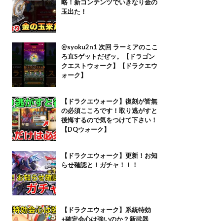
略！新コンテンツでいきなり金の
玉出た！
@syoku2n1 次回 ラーミアのここ
ろ直Sゲットだぜッ。【ドラゴン
クエストウォーク】【ドラクエウ
ォーク】
【ドラクエウォーク】復刻が皆無
の必須こころです！取り逃がすと
後悔するので気をつけて下さい！
【DQウォーク】
【ドラクエウォーク】更新！お知
らせ確認と！ガチャ！！！
【ドラクエウォーク】系統特効
+確定会心は強いのか？新武器