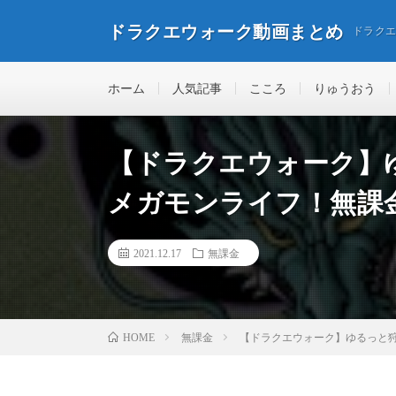
ドラクエウォーク動画まとめ
ドラク
ホーム
人気記事
こころ
りゅうおう
【ドラクエウォーク】
メガモンライフ！無課
2021.12.17
無課金
無課金
【ドラクエウォーク】ゆるっと
HOME