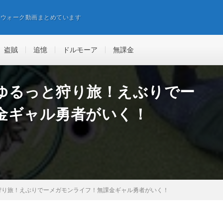
エウォーク動画まとめています
盗賊
追憶
ドルモーア
無課金
ゆるっと狩り旅！えぶりでー
金ギャル勇者がいく！
狩り旅！えぶりでーメガモンライフ！無課金ギャル勇者がいく！