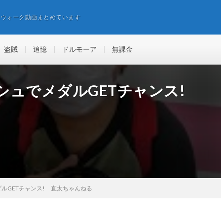
エウォーク動画まとめています
盗賊
追憶
ドルモーア
無課金
シュでメダルGETチャンス!
ルGETチャンス! 直太ちゃんねる