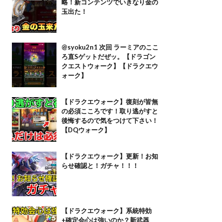
略！新コンテンツでいきなり金の
玉出た！
@syoku2n1 次回 ラーミアのここ
ろ直Sゲットだぜッ。【ドラゴン
クエストウォーク】【ドラクエウ
ォーク】
【ドラクエウォーク】復刻が皆無
の必須こころです！取り逃がすと
後悔するので気をつけて下さい！
【DQウォーク】
【ドラクエウォーク】更新！お知
らせ確認と！ガチャ！！！
【ドラクエウォーク】系統特効
+確定会心は強いのか？新武器