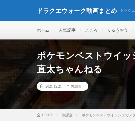
ドラクエウォーク動画まとめ
ドラク
ホーム
人気記事
こころ
りゅうおう
ポケモンベストウイッ
直太ちゃんねる
2021.12.21
無課金
無課金
ポケモンベストウイッシュでメダ
HOME