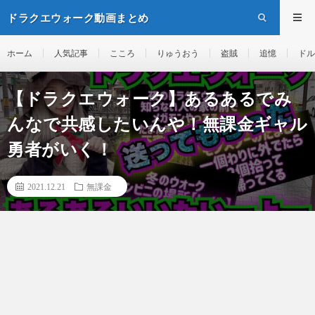
ドラクエウォーク動画まとめ
ホーム
人気記事
こころ
りゅうおう
盗賊
追憶
ドル
【ドラクエウォーク】あるあるでみ
んなで共感したいんや！無課金ギャル
勇者がいく！
2021.12.21
無課金