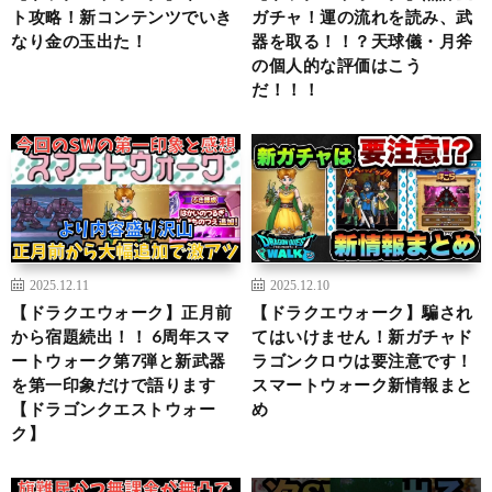
ト攻略！新コンテンツでいき
ガチャ！運の流れを読み、武
なり金の玉出た！
器を取る！！？天球儀・月斧
の個人的な評価はこう
だ！！！
2025.12.11
2025.12.10
【ドラクエウォーク】正月前
【ドラクエウォーク】騙され
から宿題続出！！ 6周年スマ
てはいけません！新ガチャド
ートウォーク第7弾と新武器
ラゴンクロウは要注意です！
を第一印象だけで語ります
スマートウォーク新情報まと
【ドラゴンクエストウォー
め
ク】