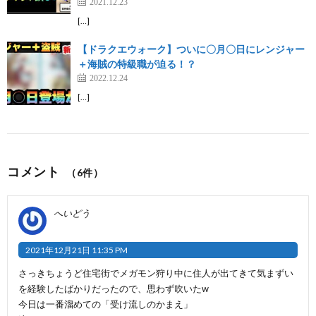
2021.12.23
[…]
【ドラクエウォーク】ついに〇月〇日にレンジャー
＋海賊の特級職が迫る！？
2022.12.24
[…]
コメント
（6件）
へいどう
2021年12月21日 11:35 PM
さっきちょうど住宅街でメガモン狩り中に住人が出てきて気まずい
を経験したばかりだったので、思わず吹いたw
今日は一番溜めての「受け流しのかまえ」