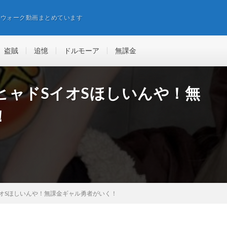
エウォーク動画まとめています
盗賊
追憶
ドルモーア
無課金
ヒャドSイオSほしいんや！無
！
オSほしいんや！無課金ギャル勇者がいく！