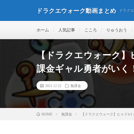
ドラクエウォーク動画まとめ
ドラク
ホーム
人気記事
こころ
りゅうおう
【ドラクエウォーク】
課金ギャル勇者がいく
2021.12.22
無課金
無課金
【ドラクエウォーク】ヒャドSイ
HOME