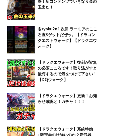
略！新コンテンツでいきなり金の
玉出た！
@syoku2n1 次回 ラーミアのここ
ろ直Sゲットだぜッ。【ドラゴン
クエストウォーク】【ドラクエウ
ォーク】
【ドラクエウォーク】復刻が皆無
の必須こころです！取り逃がすと
後悔するので気をつけて下さい！
【DQウォーク】
【ドラクエウォーク】更新！お知
らせ確認と！ガチャ！！！
【ドラクエウォーク】系統特効
+確定会心は強いのか？新武器