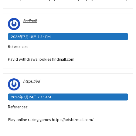
findinall.
2026年7月18日 1:54 PM
References:
Payid withdrawal pokies
findinall.com
https://ad
2026年7月24日 7:15 AM
References:
Play online racing games
https://adsbizmall.com/