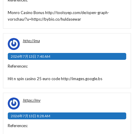
Monro Casino Bonus
http://toolsyep.com/de/open-graph-
vorschau/?u=https://bybio.co/huldasewar
http://ima
2026年7月13日 7:40 AM
References:
Hit n spin casino 25 euro code
http://images.google.bs
https://mv
2026年7月13日 8:28 AM
References: