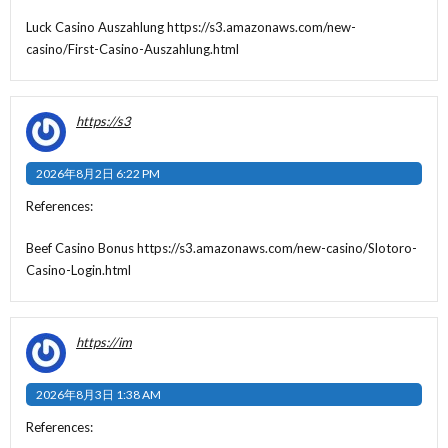
Luck Casino Auszahlung
https://s3.amazonaws.com/new-
casino/First-Casino-Auszahlung.html
https://s3
2026年8月2日 6:22 PM
References:
Beef Casino Bonus
https://s3.amazonaws.com/new-casino/Slotoro-
Casino-Login.html
https://im
2026年8月3日 1:38 AM
References: