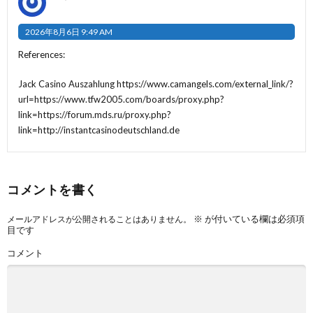
2026年8月6日 9:49 AM
References:
Jack Casino Auszahlung
https://www.camangels.com/external_link/?
url=https://www.tfw2005.com/boards/proxy.php?
link=https://forum.mds.ru/proxy.php?
link=http://instantcasinodeutschland.de
コメントを書く
※
が付いている欄は必須項
メールアドレスが公開されることはありません。
目です
コメント