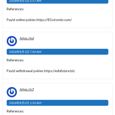
2026年8月1日 5:57 AM
References:
Payid online pokies
https://83.viromin.com/
https://ed
2026年8月1日 7:03 AM
References:
Payid withdrawal pokies
https://edufuture.biz
https://s3
2026年8月2日 1:33 AM
References: