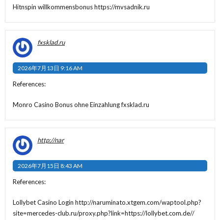
Hitnspin willkommensbonus
https://mvsadnik.ru
fxsklad.ru
2026年7月13日 9:16 AM
References:
Monro Casino Bonus ohne Einzahlung
fxsklad.ru
http://nar
2026年7月15日 8:43 AM
References:
Lollybet Casino Login
http://naruminato.xtgem.com/waptool.php?
site=mercedes-club.ru/proxy.php?link=https://lollybet.com.de//