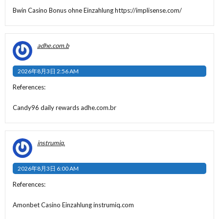
Bwin Casino Bonus ohne Einzahlung
https://implisense.com/
adhe.com.b
2026年8月3日 2:56 AM
References:
Candy96 daily rewards
adhe.com.br
instrumiq.
2026年8月3日 6:00 AM
References:
Amonbet Casino Einzahlung
instrumiq.com