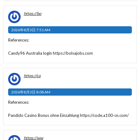
https://bo
2026年8月3日 7:51 AM
References:
Candy96 Australia login
https://bolsajobs.com
https://co
2026年8月3日 8:08 AM
References:
Pandido Casino Bonus ohne Einzahlung
https://code.a100-cn.com/
https://ww