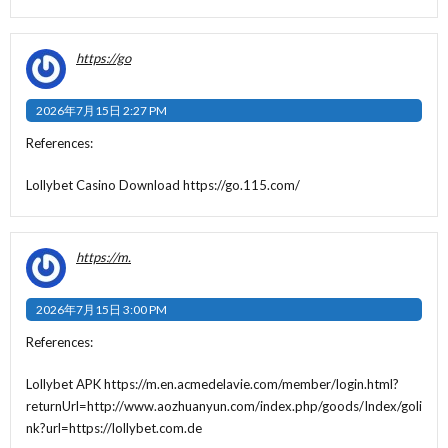
https://go
2026年7月15日 2:27 PM
References:
Lollybet Casino Download
https://go.115.com/
https://m.
2026年7月15日 3:00 PM
References:
Lollybet APK
https://m.en.acmedelavie.com/member/login.html?
returnUrl=http://www.aozhuanyun.com/index.php/goods/Index/goli
nk?url=https://lollybet.com.de