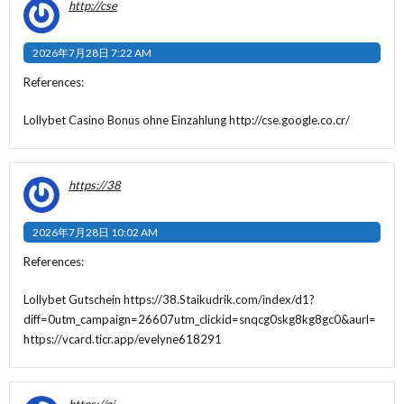
http://cse
2026年7月28日 7:22 AM
References:
Lollybet Casino Bonus ohne Einzahlung
http://cse.google.co.cr/
https://38
2026年7月28日 10:02 AM
References:
Lollybet Gutschein
https://38.Staikudrik.com/index/d1?
diff=0utm_campaign=26607utm_clickid=snqcg0skg8kg8gc0&aurl=
https://vcard.ticr.app/evelyne618291
https://gi