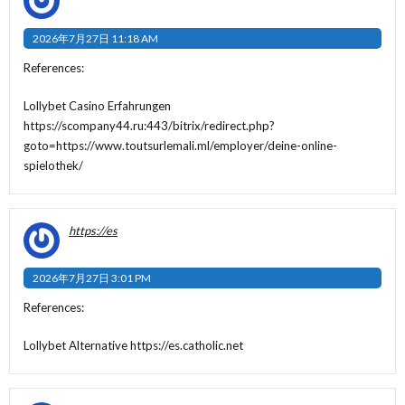
2026年7月27日 11:18 AM
References:
Lollybet Casino Erfahrungen
https://scompany44.ru:443/bitrix/redirect.php?
goto=https://www.toutsurlemali.ml/employer/deine-online-
spielothek/
https://es
2026年7月27日 3:01 PM
References:
Lollybet Alternative
https://es.catholic.net