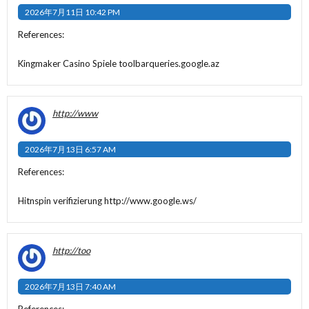
2026年7月11日 10:42 PM
References:
Kingmaker Casino Spiele
toolbarqueries.google.az
http://www
2026年7月13日 6:57 AM
References:
Hitnspin verifizierung
http://www.google.ws/
http://too
2026年7月13日 7:40 AM
References: