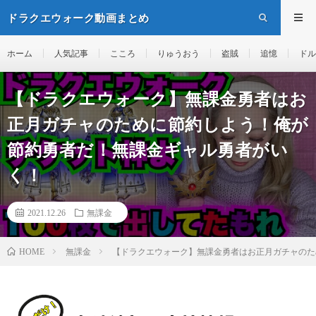
ドラクエウォーク動画まとめ
ホーム
人気記事
こころ
りゅうおう
盗賊
追憶
ドル
【ドラクエウォーク】無課金勇者はお
正月ガチャのために節約しよう！俺が
節約勇者だ！無課金ギャル勇者がい
く！
2021.12.26
無課金
無課金
【ドラクエウォーク】無課金勇者はお正月ガチャのた
HOME