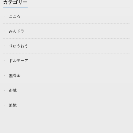
カテゴリー
こころ
みんドラ
りゅうおう
ドルモーア
無課金
盗賊
追憶