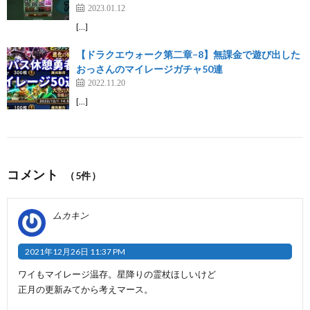
2023.01.12
[…]
【ドラクエウォーク第二章−8】無課金で遊び出した
おっさんのマイレージガチャ50連
2022.11.20
[…]
コメント
（5件）
ムカキン
2021年12月26日 11:37 PM
ワイもマイレージ温存。星降りの霊杖ほしいけど
正月の更新みてから考えマース。