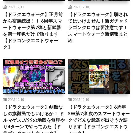
2025.12.11
2025.12.10
【ドラクエウォーク】正月前
【ドラクエウォーク】騙され
から宿題続出！！ 6周年スマ
てはいけません！新ガチャド
ートウォーク第7弾と新武器
ラゴンクロウは要注意です！
を第一印象だけで語ります
スマートウォーク新情報まと
【ドラゴンクエストウォー
め
ク】
2025.12.10
2025.12.10
【ドラクエウォーク】剣魔な
【ドラクエウォーク】6周年
しの旗難民でもいけるか！ ド
SW第7弾 次のスマートウォー
ルマゲスLV99の地図を無理や
クでどんな武器が出そうか語
り4ターンでやってみた【ド
ります【ドラゴンクエストウ