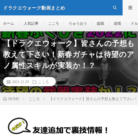
ドラクエウォーク動画まとめ
ホーム
人気記事
こころ
りゅうおう
盗賊
追憶
ドル
【ドラクエウォーク】皆さんの予想も
教えて下さい！新春ガチャは待望のア
ノ属性スキルが実装か！？
2021.12.29
こころ
こころ
【ドラクエウォーク】皆さんの予想も教えて下さい！
HOME