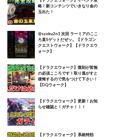
略！新コンテンツでいきなり金の
玉出た！
@syoku2n1 次回 ラーミアのここ
ろ直Sゲットだぜッ。【ドラゴン
クエストウォーク】【ドラクエウ
ォーク】
【ドラクエウォーク】復刻が皆無
の必須こころです！取り逃がすと
後悔するので気をつけて下さい！
【DQウォーク】
【ドラクエウォーク】更新！お知
らせ確認と！ガチャ！！！
【ドラクエウォーク】系統特効