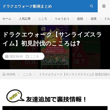
ドラクエウォーク動画まとめ
ホーム
人気記事
こころ
りゅうおう
盗賊
追憶
ドル
ドラクエウォーク【サンライズスラ
イム】初見討伐のこころは❓
2022.01.01
こころ
こころ
ドラクエウォーク【サンライズスライム】初見討伐の
HOME