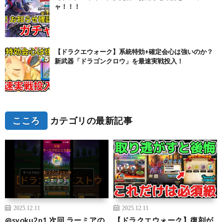
ャ！！！
【ドラクエウォーク】系統特効+確定会心は強いのか？
新武器「ドラゴンクロウ」を最速実戦投入！
こころ
カテゴリの最新記事
2025.12.11
2025.12.11
@syoku2n1 次回 ラーミアの
【ドラクエウォーク】復刻が