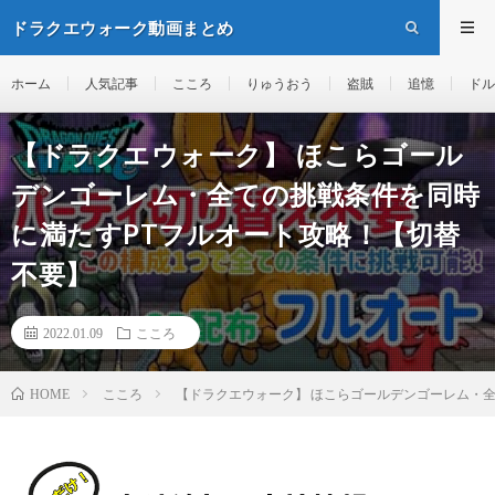
ドラクエウォーク動画まとめ
ホーム
人気記事
こころ
りゅうおう
盗賊
追憶
ドル
【ドラクエウォーク】 ほこらゴール
デンゴーレム・全ての挑戦条件を同時
に満たすPTフルオート攻略！【切替
不要】
2022.01.09
こころ
こころ
【ドラクエウォーク】 ほこらゴールデンゴーレム・
HOME