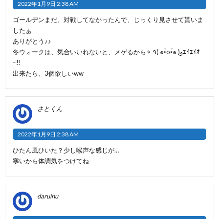
2022年1月9日 2:38 AM
ゴールデンまだ、対戦してなかったんで、じっくり見させて貰いま
したぁ
ありがとう♪♪
冬ウォークは、気合いいれないと、メゲるから✧ ٩( ๑•̀o•́๑ )وｴｲｴｲｵ
ｰ!!
出来たら、3個欲しいww
さとくん
2022年1月9日 2:38 AM
ひたん風ひいた？少し喉声な感じが…
寒いから体調気をつけてね
daruinu