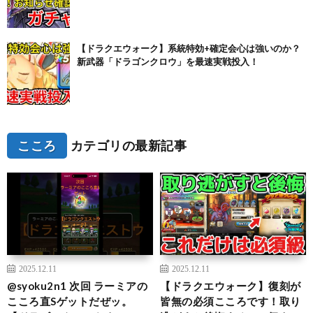
【ドラクエウォーク】系統特効+確定会心は強いのか？
新武器「ドラゴンクロウ」を最速実戦投入！
こころ
カテゴリの最新記事
2025.12.11
2025.12.11
@syoku2n1 次回 ラーミアの
【ドラクエウォーク】復刻が
こころ直Sゲットだぜッ。
皆無の必須こころです！取り