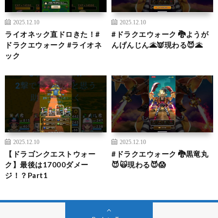
2025.12.10
2025.12.10
ライオネック直ドロきた！#
#ドラクエウォーク 🐉ようが
ドラクエウォーク #ライオネ
んげんじん🌋👿現わる😈🌋
ック
2025.12.10
2025.12.10
【ドラゴンクエストウォー
#ドラクエウォーク 🐉黒竜丸
ク】最後は17000ダメー
😈🙀現わる😈😱
ジ！？Part1