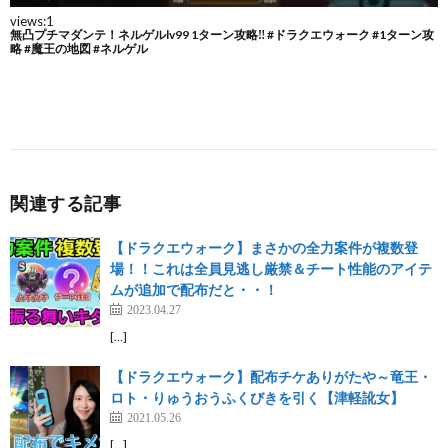
関連する記事
【ドラクエウォーク】まさかの全力案件が複数登
場！！これは全員見逃し厳禁＆チート性能のアイテ
ムが追加で配布だと・・！
2023.04.27
[…]
【ドラクエウォーク】配布チケありがたや～竜王・
ロト・りゅうおうふくびきを引く【津軽訛女】
2021.05.26
[…]