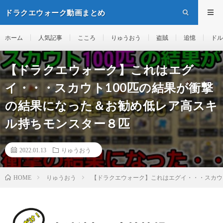
ドラクエウォーク動画まとめ
ホーム
人気記事
こころ
りゅうおう
盗賊
追憶
ドル
【ドラクエウォーク】これはエグ
イ・・・スカウト100匹の結果が衝撃
の結果になった＆お勧め低レア高スキ
ル持ちモンスター８匹
2022.01.13
りゅうおう
りゅうおう
【ドラクエウォーク】これはエグイ・・・スカウ
HOME