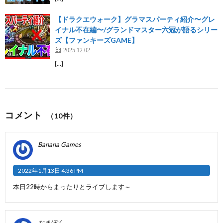
【ドラクエウォーク】グラマスパーティ紹介〜グレ
イナル不在編〜/グランドマスター六冠が語るシリー
ズ【ファンキーズGAME】
2025.12.02
[…]
コメント
（10件）
Banana Games
2022年1月13日 4:36 PM
本日22時からまったりとライブします～
おきぽん 。