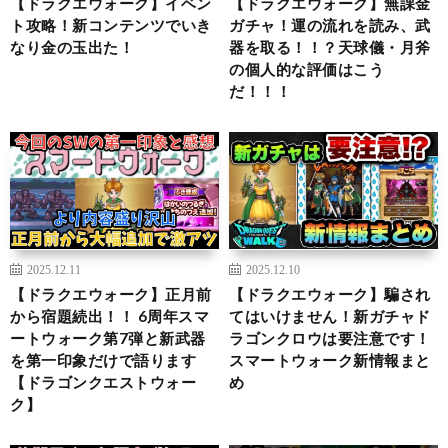
【ドラクエウォーク】イベン
【ドラクエウォーク】無課金
ト攻略！新コンテンツでいき
ガチャ！運の流れを読み、武
なり金の玉出た！
器を取る！！？天球儀・月斧
の個人的な評価はこう
だ！！！
2025.12.11
2025.12.10
【ドラクエウォーク】正月前
【ドラクエウォーク】騙され
から宿題続出！！ 6周年スマ
てはいけません！新ガチャド
ートウォーク第7弾と新武器
ラゴンクロウは要注意です！
を第一印象だけで語ります
スマートウォーク新情報まと
【ドラゴンクエストウォー
め
ク】