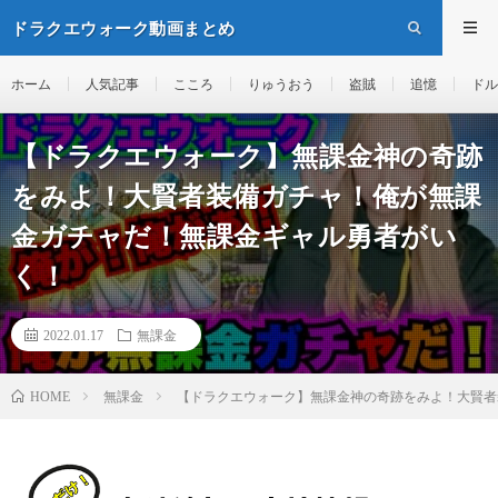
ドラクエウォーク動画まとめ
ホーム
人気記事
こころ
りゅうおう
盗賊
追憶
ドル
【ドラクエウォーク】無課金神の奇跡
をみよ！大賢者装備ガチャ！俺が無課
金ガチャだ！無課金ギャル勇者がい
く！
2022.01.17
無課金
無課金
【ドラクエウォーク】無課金神の奇跡をみよ！大賢者
HOME