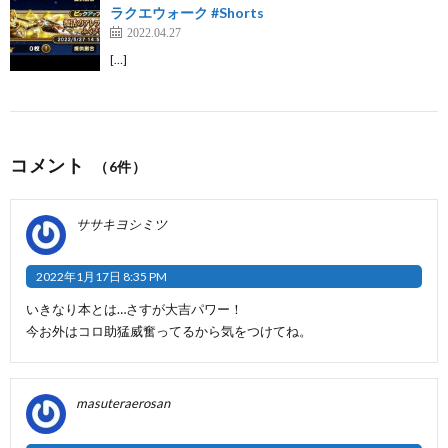
ラクエウォーク #Shorts
2022.04.27
[…]
コメント
（6件）
ササキヨシミツ
2022年1月17日 8:35 PM
いきなり本とは…さすが大吉パワー！
今お外はコロ助猛威奮ってるから気をつけてね。
masuteraerosan