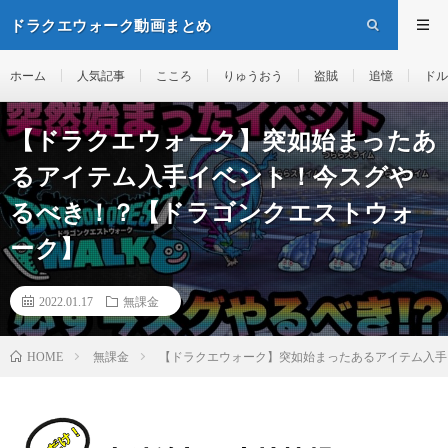
ドラクエウォーク動画まとめ
ホーム
人気記事
こころ
りゅうおう
盗賊
追憶
ドル
【ドラクエウォーク】突如始まったあ
るアイテム入手イベント！今スグや
るべき！？【ドラゴンクエストウォ
ーク】
2022.01.17
無課金
無課金
【ドラクエウォーク】突如始まったあるアイテム入手
HOME