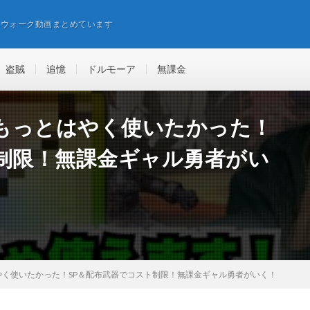
エウォーク動画まとめています
盗賊
追憶
ドルモーア
無課金
もっとはやく使いたかった！
ト制限！無課金ギャル勇者がい
く使いたかった！SP＆配布武器でコスト制限！無課金ギャル勇者がいく！