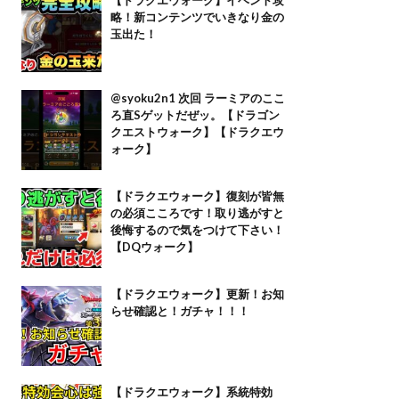
略！新コンテンツでいきなり金の
玉出た！
@syoku2n1 次回 ラーミアのここ
ろ直Sゲットだぜッ。【ドラゴン
クエストウォーク】【ドラクエウ
ォーク】
【ドラクエウォーク】復刻が皆無
の必須こころです！取り逃がすと
後悔するので気をつけて下さい！
【DQウォーク】
【ドラクエウォーク】更新！お知
らせ確認と！ガチャ！！！
【ドラクエウォーク】系統特効