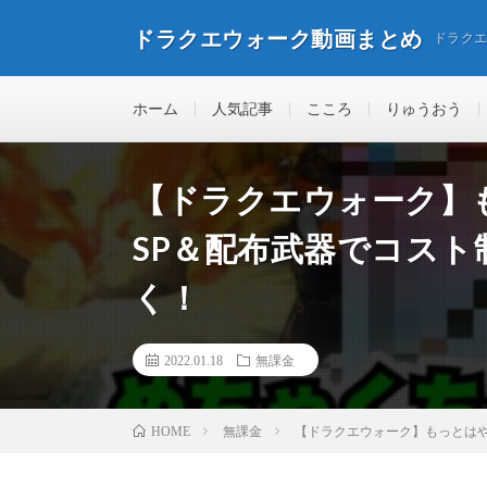
ドラクエウォーク動画まとめ
ドラク
ホーム
人気記事
こころ
りゅうおう
【ドラクエウォーク】
SP＆配布武器でコス
く！
2022.01.18
無課金
無課金
【ドラクエウォーク】もっとはや
HOME