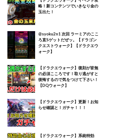
略！新コンテンツでいきなり金の
玉出た！
@syoku2n1 次回 ラーミアのここ
ろ直Sゲットだぜッ。【ドラゴン
クエストウォーク】【ドラクエウ
ォーク】
【ドラクエウォーク】復刻が皆無
の必須こころです！取り逃がすと
後悔するので気をつけて下さい！
【DQウォーク】
【ドラクエウォーク】更新！お知
らせ確認と！ガチャ！！！
【ドラクエウォーク】系統特効