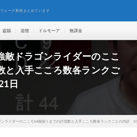
エウォーク動画まとめています
盗賊
追憶
ドルモーア
無課金
強敵ドラゴンライダーのここ
伐数と入手こころ数各ランクご
21日
ンライダーのこころS4個揃うまでの討伐数と入手こころ数各ランクごとの内訳 202