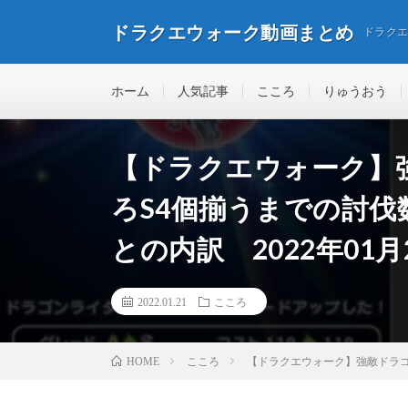
ドラクエウォーク動画まとめ
ドラク
ホーム
人気記事
こころ
りゅうおう
【ドラクエウォーク】
ろS4個揃うまでの討
との内訳 2022年01月
2022.01.21
こころ
こころ
【ドラクエウォーク】強敵ドラゴ
HOME