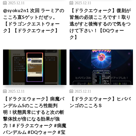
2025.12.11
2025.12.11
@syoku2n1 次回 ラーミアの
【ドラクエウォーク】復刻が
こころ直Sゲットだぜッ。
皆無の必須こころです！取り
【ドラゴンクエストウォー
逃がすと後悔するので気をつ
ク】【ドラクエウォーク】
けて下さい！【DQウォー
ク】
2025.12.11
2025.12.11
【ドラクエウォーク】病魔パ
【ドラクエウォーク】ヒババ
ンデルムSのこころ性能判
ンゴのこころＳ
明！状態異常にすると次の斬
撃体技が倍になる効果が強
力！#ドラクエウォーク #病魔
パンデルム #DQウォーク #宝