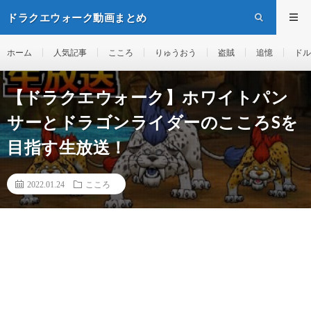
ドラクエウォーク動画まとめ
ホーム
人気記事
こころ
りゅうおう
盗賊
追憶
ドル
【ドラクエウォーク】ホワイトパン
サーとドラゴンライダーのこころSを
目指す生放送！
2022.01.24
こころ