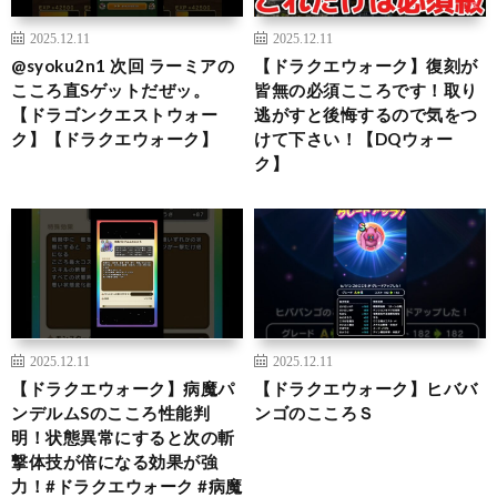
2025.12.11
2025.12.11
@syoku2n1 次回 ラーミアの
【ドラクエウォーク】復刻が
こころ直Sゲットだぜッ。
皆無の必須こころです！取り
【ドラゴンクエストウォー
逃がすと後悔するので気をつ
ク】【ドラクエウォーク】
けて下さい！【DQウォー
ク】
2025.12.11
2025.12.11
【ドラクエウォーク】病魔パ
【ドラクエウォーク】ヒババ
ンデルムSのこころ性能判
ンゴのこころＳ
明！状態異常にすると次の斬
撃体技が倍になる効果が強
力！#ドラクエウォーク #病魔