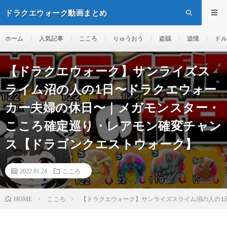
ドラクエウォーク動画まとめ
ホーム
人気記事
こころ
りゅうおう
盗賊
追憶
ドル
【ドラクエウォーク】サンライズス
ライム沼の人の1日〜ドラクエウォー
カー夫婦の休日〜｜メガモンスター・
こころ確定巡り・レアモン確変チャン
ス【ドラゴンクエストウォーク】
2022.01.24
こころ
こころ
【ドラクエウォーク】サンライズスライム沼の人の1
HOME