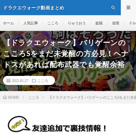
ドラクエウォーク動画まとめ
ホーム
人気記事
こころ
りゅうおう
盗賊
追憶
ドル
【ドラクエウォーク】バリゲーンの
こころSをまだ未覚醒の方必見！ヘナ
トスがあれば配布武器でも覚醒余裕
2022.01.27
こころ
こころ
【ドラクエウォーク】バリゲーンのこころSをまだ未
HOME