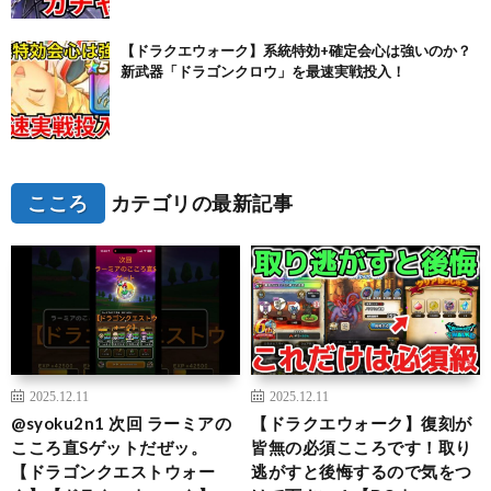
【ドラクエウォーク】系統特効+確定会心は強いのか？
新武器「ドラゴンクロウ」を最速実戦投入！
こころ
カテゴリの最新記事
2025.12.11
2025.12.11
@syoku2n1 次回 ラーミアの
【ドラクエウォーク】復刻が
こころ直Sゲットだぜッ。
皆無の必須こころです！取り
【ドラゴンクエストウォー
逃がすと後悔するので気をつ