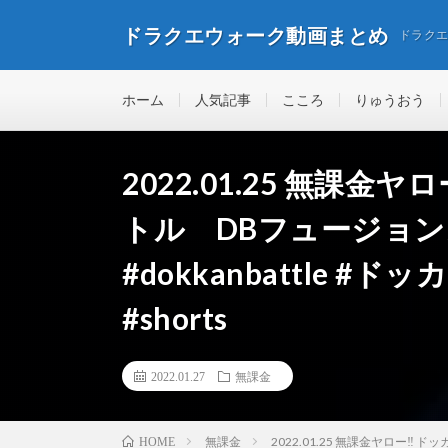
ドラクエウォーク動画まとめ
ドラク
ホーム
人気記事
こころ
りゅうおう
2022.01.25 無課金
トル DBフュージョンズ
#dokkanbattle 
#shorts
2022.01.27
無課金
無課金
2022.01.25 無課金ヤロー‼️ 
HOME