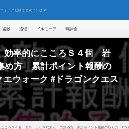
エウォーク動画まとめています
盗賊
追憶
ドルモーア
無課金
 効率的にこころＳ４個 岩
集め方 累計ポイント報酬の
ラクエウォーク #ドラゴンクエス
こころＳ４個 岩符 ふしぎなあわ の集め方 累計ポイント報酬の取り方 #DQW