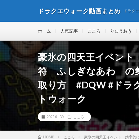
ドラクエウォーク動画まとめ
ドラク
ホーム
人気記事
こころ
りゅうおう
豪氷の四天王イベント
符 ふしぎなあわ の
取り方 #DQW #ド
トウォーク
2022.01.30
こころ
こころ
豪氷の四天王イベント 効率的に
HOME