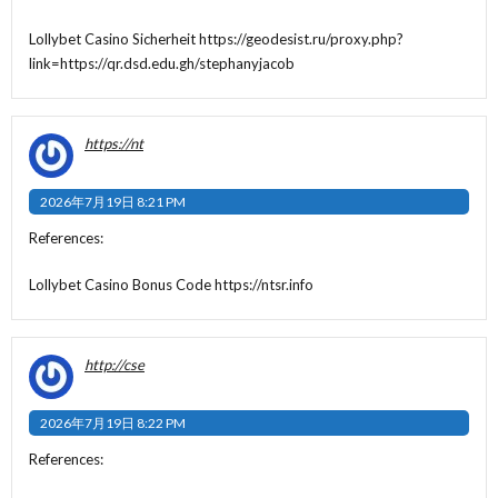
Lollybet Casino Sicherheit
https://geodesist.ru/proxy.php?
link=https://qr.dsd.edu.gh/stephanyjacob
https://nt
2026年7月19日 8:21 PM
References:
Lollybet Casino Bonus Code
https://ntsr.info
http://cse
2026年7月19日 8:22 PM
References: