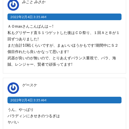
みこと みさか
2022年2月4日 3:35 AM
ＡＯmaxさんこんばんは～!
私もグリザード直Ｓ１つゲットした後はＣＤ祭り、１回ＡとＢが１
回ずつありました!
まだ合計10戦くらいですが、まぁいいほうかもです!期間中にＳ２
個目作れたら良いかなって思います!
武器が良いのが無いので、とりあえずバランス重視で、パラ、海
賊、レンジャー、賢者で頑張ってます!
ゲースケ
2022年2月4日 3:35 AM
うん、やっぱり
パラディンにきせきのつるぎは
ヤバい