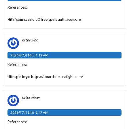
References:
Hit’n’spin casino 50 free spins
auth.acog.org
https://bo
2026年7月14日 1:12 AM
References:
Hitnspin login
https://board-de.seafight.com/
https://ww
2026年7月14日 1:47 AM
References: