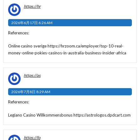
https://hr
2026年6月17日 6:26 AM
References:
Online casino sverige
https://hrzoom.ca/employer/top-10-real-
money-online-pokies-casinos-in-australia-business-insider-africa
https://as
2026年7月8日 8:29 AM
References:
Legiano Casino Willkommensbonus
https://astrologos.dpdcart.com
https://fo