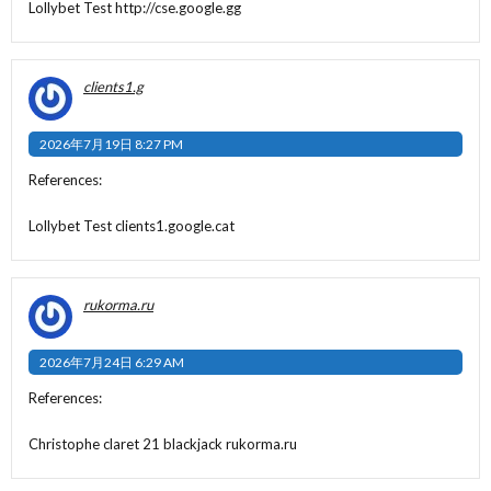
Lollybet Test
http://cse.google.gg
clients1.g
2026年7月19日 8:27 PM
References:
Lollybet Test
clients1.google.cat
rukorma.ru
2026年7月24日 6:29 AM
References:
Christophe claret 21 blackjack
rukorma.ru