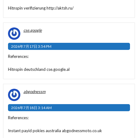
Hitnspin verifizierung
http://aktsh.ru/
cse.google
2026年7月17日 3:54 PM
References:
Hitnspin deutschland
cse.google.al
abgodnessm
2026年7月18日 3:14 AM
References:
Instant payid pokies australia
abgodnessmoto.co.uk