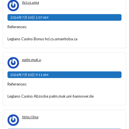
hci.cs.uma
2026年7月10日 1:07 AM
References:
Legiano Casino Bonus
hci.cs.umanitoba.ca
palm.muk.u
2026年7月10日 9:11 AM
References:
Legiano Casino Abzocke
palm.muk.uni-hannover.de
http://ima