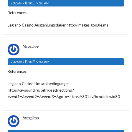
2026年7月10日 9:20 AM
References:
Legiano Casino Auszahlungsdauer
http://images.google.ms
https://av
2026年7月10日 9:53 AM
References:
Legiano Casino Umsatzbedingungen
https://avsound.ru/bitrix/redirect.php?
event1=&event2=&event3=&goto=https://301.tv/brodielewin80
http://too