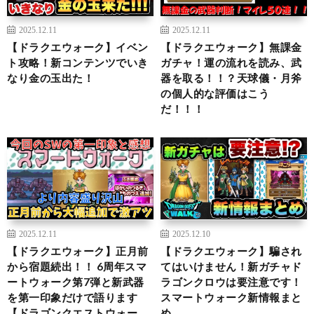
2025.12.11
2025.12.11
【ドラクエウォーク】イベン
【ドラクエウォーク】無課金
ト攻略！新コンテンツでいき
ガチャ！運の流れを読み、武
なり金の玉出た！
器を取る！！？天球儀・月斧
の個人的な評価はこう
だ！！！
2025.12.11
2025.12.10
【ドラクエウォーク】正月前
【ドラクエウォーク】騙され
から宿題続出！！ 6周年スマ
てはいけません！新ガチャド
ートウォーク第7弾と新武器
ラゴンクロウは要注意です！
を第一印象だけで語ります
スマートウォーク新情報まと
【ドラゴンクエストウォー
め