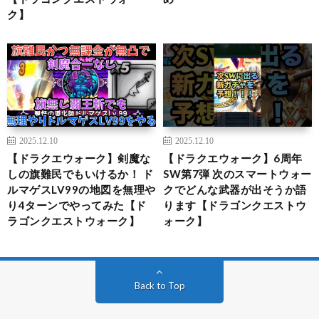
ク】
2025.12.10
2025.12.10
【ドラクエウォーク】剣魔な
【ドラクエウォーク】6周年
しの旗難民でもいけるか！ ド
SW第7弾 次のスマートウォー
ルマゲスLV99の地図を無理や
クでどんな武器が出そうか語
り4ターンでやってみた【ド
ります【ドラゴンクエストウ
ラゴンクエストウォーク】
ォーク】
Back to Top