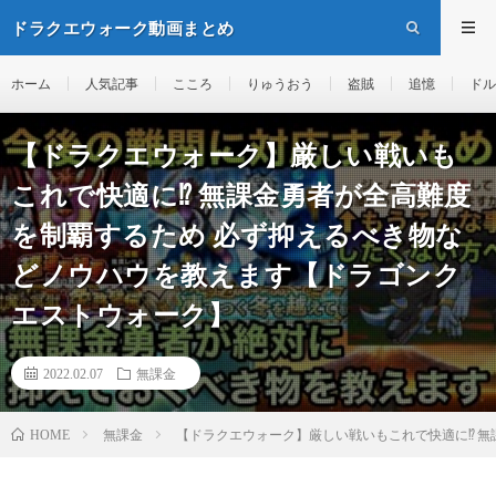
ドラクエウォーク動画まとめ
ホーム
人気記事
こころ
りゅうおう
盗賊
追憶
ドル
【ドラクエウォーク】厳しい戦いも
これで快適に⁉︎ 無課金勇者が全高難度
を制覇するため 必ず抑えるべき物な
どノウハウを教えます【ドラゴンク
エストウォーク】
2022.02.07
無課金
無課金
【ドラクエウォーク】厳しい戦いもこれで快適に⁉︎ 
HOME