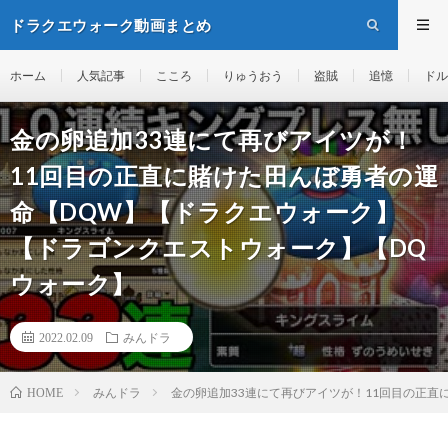
ドラクエウォーク動画まとめ
ホーム
人気記事
こころ
りゅうおう
盗賊
追憶
ドル
金の卵追加33連にて再びアイツが！
11回目の正直に賭けた田んぼ勇者の運
命【DQW】【ドラクエウォーク】
【ドラゴンクエストウォーク】【DQ
ウォーク】
2022.02.09
みんドラ
みんドラ
金の卵追加33連にて再びアイツが！11回目の正
HOME