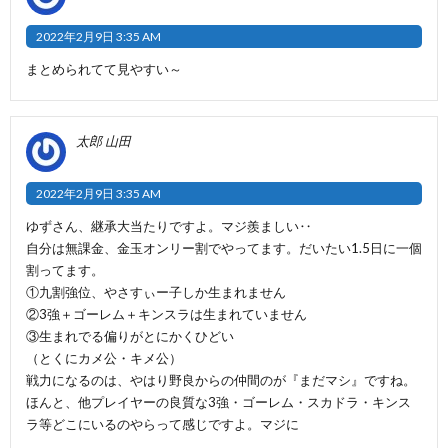
2022年2月9日 3:35 AM
まとめられてて見やすい～
太郎 山田
2022年2月9日 3:35 AM
ゆずさん、継承大当たりですよ。マジ羨ましい‥
自分は無課金、金玉オンリー割でやってます。だいたい1.5日に一個
割ってます。
①九割強位、やさすぃー子しか生まれません
②3強＋ゴーレム＋キンスラは生まれていません
③生まれでる偏りがとにかくひどい
（とくにカメ公・キメ公）
戦力になるのは、やはり野良からの仲間のが『まだマシ』ですね。
ほんと、他プレイヤーの良質な3強・ゴーレム・スカドラ・キンス
ラ等どこにいるのやらって感じですよ。マジに