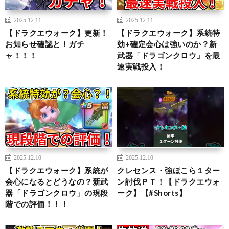
2025.12.11
2025.12.11
【ドラクエウォーク】更新！
【ドラクエウォーク】系統特
お知らせ確認と！ガチ
効+確定会心は強いのか？新
ャ！！！
武器「ドラゴンクロウ」を最
速実戦投入！
2025.12.10
2025.12.10
【ドラクエウォーク】系統が
クレセンス・強ほこら１ター
会心になるとどうなの？新武
ン討伐ＰＴ！【ドラクエウォ
器「ドラゴンクロウ」の現段
ーク】【#Shorts】
階での評価！！！