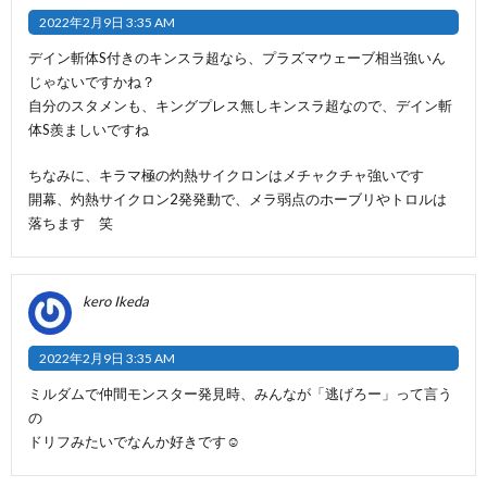
2022年2月9日 3:35 AM
デイン斬体S付きのキンスラ超なら、プラズマウェーブ相当強いん
じゃないですかね？
自分のスタメンも、キングプレス無しキンスラ超なので、デイン斬
体S羨ましいですね
ちなみに、キラマ極の灼熱サイクロンはメチャクチャ強いです
開幕、灼熱サイクロン2発発動で、メラ弱点のホーブリやトロルは
落ちます 笑
kero Ikeda
2022年2月9日 3:35 AM
ミルダムで仲間モンスター発見時、みんなが「逃げろー」って言う
の
ドリフみたいでなんか好きです☺️