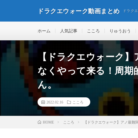
ドラクエウォーク動画まとめ
ドラク
ホーム
人気記事
こころ
りゅうおう
【ドラクエウォーク】
なくやって来る！周期
ん。
2022.02.16
こころ
こころ
【ドラクエウォーク】アノ最難
HOME