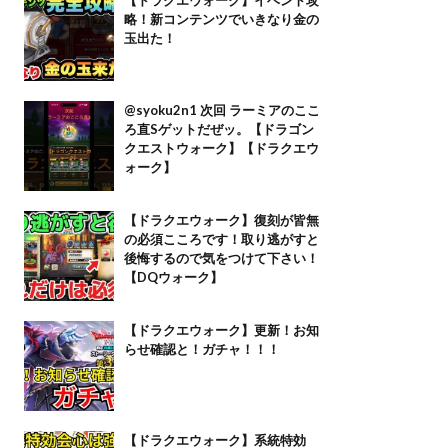
略！新コンテンツでいきなり金の
玉出た！
@syoku2n1 次回 ラーミアのここ
ろ直Sゲットだぜッ。【ドラゴン
クエストウォーク】【ドラクエウ
ォーク】
【ドラクエウォーク】復刻が皆無
の必須こころです！取り逃がすと
後悔するので気をつけて下さい！
【DQウォーク】
【ドラクエウォーク】更新！お知
らせ確認と！ガチャ！！！
【ドラクエウォーク】系統特効