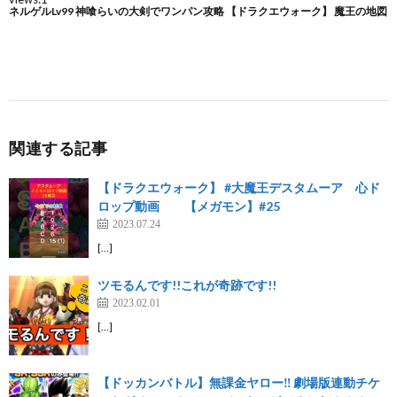
関連する記事
【ドラクエウォーク】 #大魔王デスタムーア 心ド
ロップ動画 【メガモン】#25
2023.07.24
[…]
ツモるんです!!これが奇跡です!!
2023.02.01
[…]
【ドッカンバトル】無課金ヤロー‼️ 劇場版連動チケ