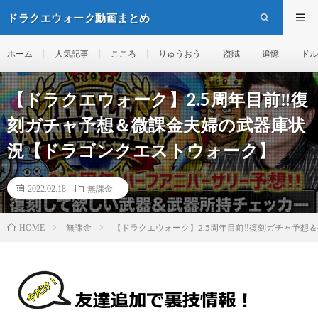
ドラクエウォーク動画まとめ
ホーム
人気記事
こころ
りゅうおう
盗賊
追憶
ドル
【ドラクエウォーク】2.5周年目前‼️復
刻ガチャ予想＆微課金夫婦の武器庫状
況【ドラゴンクエストウォーク】
2022.02.18
無課金
無課金
【ドラクエウォーク】2.5周年目前‼️復刻ガチャ予
HOME