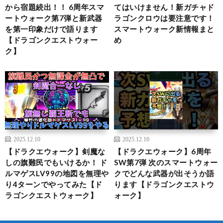
から宿題続出！！ 6周年スマ
てはいけません！新ガチャド
ートウォーク第7弾と新武器
ラゴンクロウは要注意です！
を第一印象だけで語ります
スマートウォーク新情報まと
【ドラゴンクエストウォー
め
ク】
2025.12.10
2025.12.10
【ドラクエウォーク】剣魔な
【ドラクエウォーク】6周年
しの旗難民でもいけるか！ ド
SW第7弾 次のスマートウォー
ルマゲスLV99の地図を無理や
クでどんな武器が出そうか語
り4ターンでやってみた【ド
ります【ドラゴンクエストウ
ラゴンクエストウォーク】
ォーク】