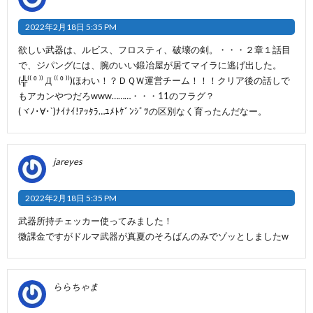
2022年2月18日 5:35 PM
欲しい武器は、ルビス、フロスティ、破壊の剣。・・・２章１話目
で、ジパングには、腕のいい鍛冶屋が居てマイラに逃げ出した。
(╬⁽⁽ ⁰ ⁾⁾ Д ⁽⁽ ⁰ ⁾⁾)ほわい！？ＤＱＷ運営チーム！！！クリア後の話しで
もアカンやつだろwww………・・・11のフラグ？
(ヾﾉ･∀･`)ﾅｲﾅｲ!ｱｯﾀﾗ…ﾕﾒﾄｹﾞﾝｼﾞﾂの区別なく育ったんだなー。
jareyes
2022年2月18日 5:35 PM
武器所持チェッカー使ってみました！
微課金ですがドルマ武器が真夏のそろばんのみでゾッとしましたw
ららちゃま