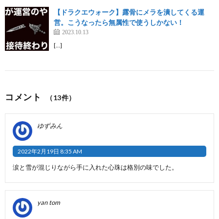
【ドラクエウォーク】露骨にメラを潰してくる運
営。こうなったら無属性で使うしかない！
2023.10.13
[…]
コメント
（13件）
ゆずみん
2022年2月19日 8:35 AM
涙と雪が混じりながら手に入れた心珠は格別の味でした。
yan tom