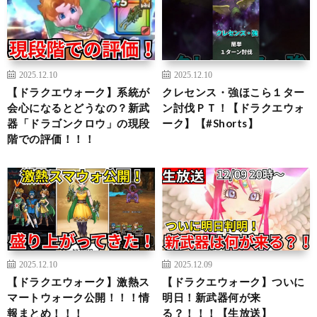
2025.12.10
2025.12.10
【ドラクエウォーク】系統が
クレセンス・強ほこら１ター
会心になるとどうなの？新武
ン討伐ＰＴ！【ドラクエウォ
器「ドラゴンクロウ」の現段
ーク】【#Shorts】
階での評価！！！
2025.12.10
2025.12.09
【ドラクエウォーク】激熱ス
【ドラクエウォーク】ついに
マートウォーク公開！！！情
明日！新武器何が来
報まとめ！！！
る？！！！【生放送】