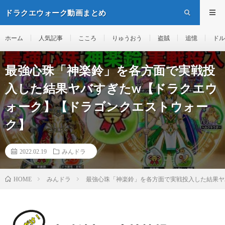
ドラクエウォーク動画まとめ
ホーム
人気記事
こころ
りゅうおう
盗賊
追憶
ドル
最強心珠「神楽鈴」を各方面で実戦投
入した結果ヤバすぎたw【ドラクエウ
ォーク】【ドラゴンクエストウォー
ク】
2022.02.19
みんドラ
みんドラ
最強心珠「神楽鈴」を各方面で実戦投入した結果ヤ
HOME