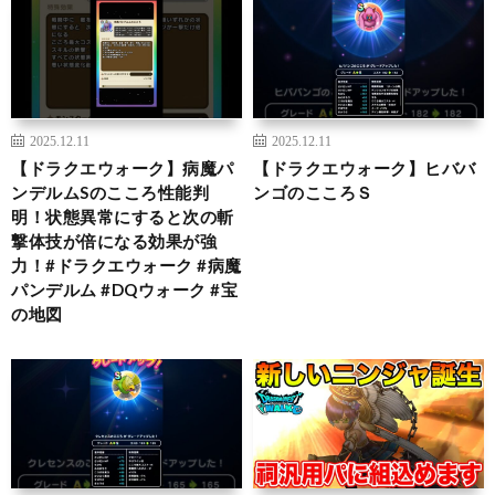
2025.12.11
2025.12.11
【ドラクエウォーク】病魔パ
【ドラクエウォーク】ヒババ
ンデルムSのこころ性能判
ンゴのこころＳ
明！状態異常にすると次の斬
撃体技が倍になる効果が強
力！#ドラクエウォーク #病魔
パンデルム #DQウォーク #宝
の地図