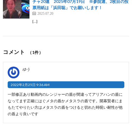
チャ20連 2025年07月19日 ※参院選、2枚目の投
票用紙は「浜田聡」でお願いします！
2025.07.20
[…]
コメント
（1件）
ゆう
2022年2月25日 9:36 AM
一部修正あり動画内のレンジャーの盾が間違ってアリアハンの盾に
なってます正確にはぐメタの盾かメタスラの盾です。開幕賢者にま
もたてやりたい方はメタスラの盾をつけると切れた時呪い耐性が他
の盾より良いです