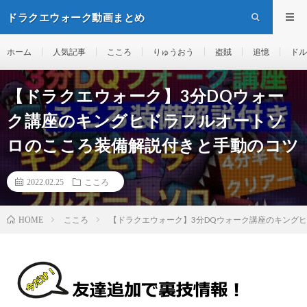
ドラクエウォーク動画まとめ
ホーム
人気記事
こころ
りゅうおう
盗賊
追憶
ドル
【ドラクエウォーク】3分DQウォー
ク講座のキングヒドラフルオートソ
ロのこころ装備解説付きと手動のコツ
2022.02.25
こころ
こころ
【ドラクエウォーク】3分DQウォーク講座のキング
HOME