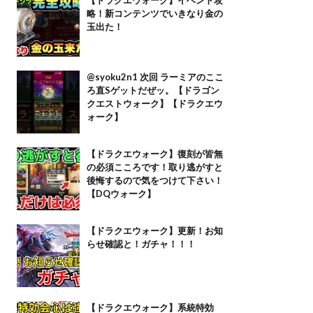
略！新コンテンツでいきなり金の
玉出た！
@syoku2n1 次回 ラーミアのここ
ろ直Sゲットだぜッ。【ドラゴン
クエストウォーク】【ドラクエウ
ォーク】
【ドラクエウォーク】復刻が皆無
の必須こころです！取り逃がすと
後悔するので気をつけて下さい！
【DQウォーク】
【ドラクエウォーク】更新！お知
らせ確認と！ガチャ！！！
【ドラクエウォーク】系統特効