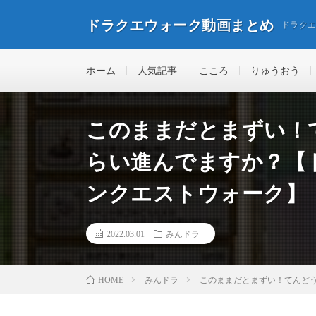
ドラクエウォーク動画まとめ
ドラク
ホーム
人気記事
こころ
りゅうおう
このままだとまずい！
らい進んでますか？【
ンクエストウォーク】
2022.03.01
みんドラ
みんドラ
このままだとまずい！てんど
HOME