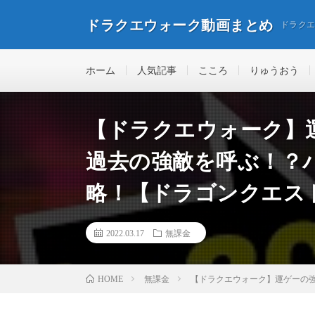
ドラクエウォーク動画まとめ
ドラク
ホーム
人気記事
こころ
りゅうおう
【ドラクエウォーク】
過去の強敵を呼ぶ！？バ
略！【ドラゴンクエス
2022.03.17
無課金
無課金
【ドラクエウォーク】運ゲーの強
HOME