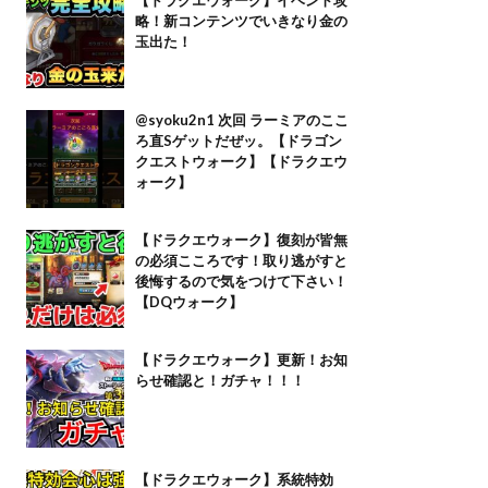
略！新コンテンツでいきなり金の
玉出た！
@syoku2n1 次回 ラーミアのここ
ろ直Sゲットだぜッ。【ドラゴン
クエストウォーク】【ドラクエウ
ォーク】
【ドラクエウォーク】復刻が皆無
の必須こころです！取り逃がすと
後悔するので気をつけて下さい！
【DQウォーク】
【ドラクエウォーク】更新！お知
らせ確認と！ガチャ！！！
【ドラクエウォーク】系統特効