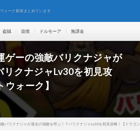
エウォーク動画まとめています
盗賊
追憶
ドルモーア
無課金
運ゲーの強敵バリクナジャが
リクナジャLv30を初見攻
トウォーク】
敵バリクナジャが過去の強敵を呼ぶ！？バリクナジャLv30を初見攻略！【ドラゴ