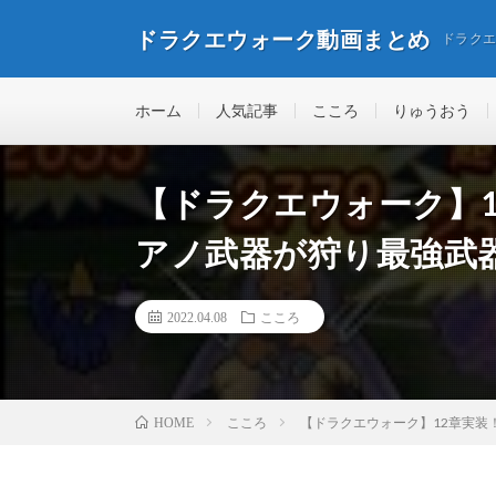
ドラクエウォーク動画まとめ
ドラク
ホーム
人気記事
こころ
りゅうおう
【ドラクエウォーク】
アノ武器が狩り最強武
2022.04.08
こころ
こころ
【ドラクエウォーク】12章実装
HOME