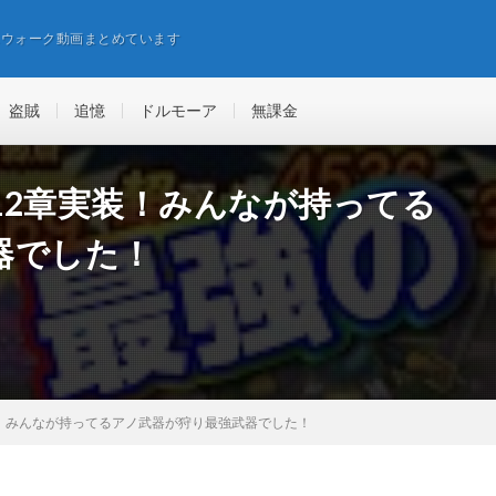
エウォーク動画まとめています
盗賊
追憶
ドルモーア
無課金
12章実装！みんなが持ってる
器でした！
！みんなが持ってるアノ武器が狩り最強武器でした！