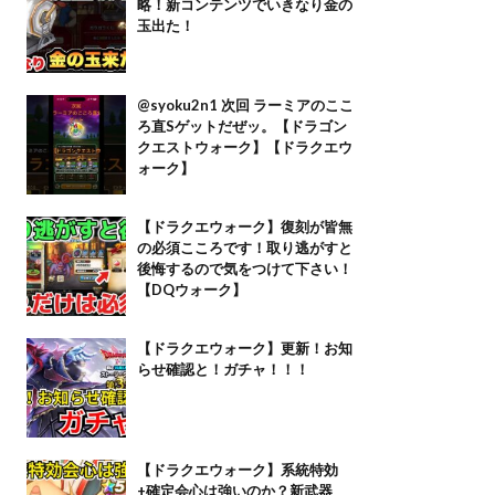
略！新コンテンツでいきなり金の
玉出た！
@syoku2n1 次回 ラーミアのここ
ろ直Sゲットだぜッ。【ドラゴン
クエストウォーク】【ドラクエウ
ォーク】
【ドラクエウォーク】復刻が皆無
の必須こころです！取り逃がすと
後悔するので気をつけて下さい！
【DQウォーク】
【ドラクエウォーク】更新！お知
らせ確認と！ガチャ！！！
【ドラクエウォーク】系統特効
+確定会心は強いのか？新武器