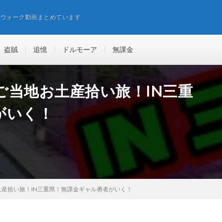
エウォーク動画まとめています
盗賊
追憶
ドルモーア
無課金
ご当地お土産拾い旅！IN三重
がいく！
産拾い旅！IN三重県！無課金ギャル勇者がいく！