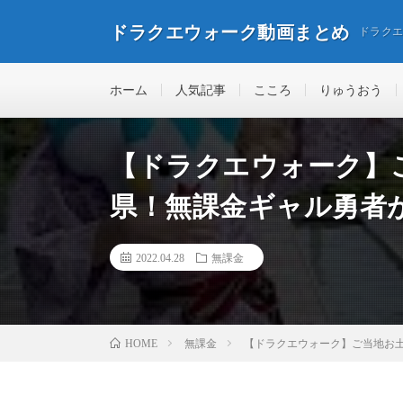
ドラクエウォーク動画まとめ
ドラク
ホーム
人気記事
こころ
りゅうおう
【ドラクエウォーク】
県！無課金ギャル勇者
2022.04.28
無課金
無課金
【ドラクエウォーク】ご当地お土
HOME