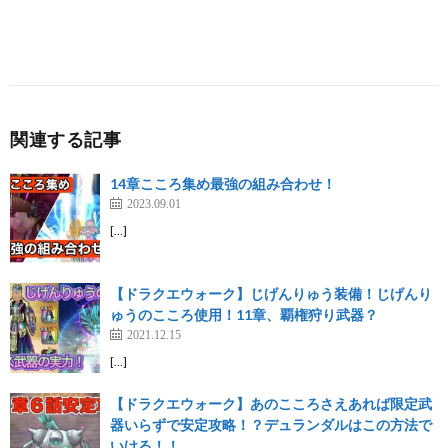
関連する記事
14章こころ集め最強の組み合わせ！
2023.09.01
[…]
【ドラクエウォーク】じげんりゅう装備！じげんり
ゅうのこころ使用！11章、覇権狩り武器？
2021.12.15
[…]
【ドラクエウォーク】あのこころさえあれば限定武
器いらずで安定攻略！？デュランダルはこの方法で
いける！！