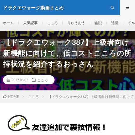
ドラクエウォーク動画まとめ
ホーム
人気記事
こころ
りゅうおう
盗賊
追憶
ドル
【ドラクエウォーク387】上級者向け
新機能に向けて、低コストこころの所
持状況を紹介するおっさん
2022.05.07
こころ
こころ
【ドラクエウォーク387】上級者向け新機能に向け
HOME