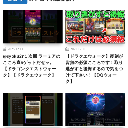
2025.12.11
2025.12.11
@syoku2n1 次回 ラーミアの
【ドラクエウォーク】復刻が
こころ直Sゲットだぜッ。
皆無の必須こころです！取り
【ドラゴンクエストウォー
逃がすと後悔するので気をつ
ク】【ドラクエウォーク】
けて下さい！【DQウォー
ク】