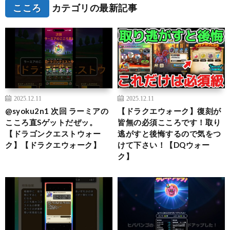
こころ
カテゴリの最新記事
2025.12.11
2025.12.11
@syoku2n1 次回 ラーミアの
【ドラクエウォーク】復刻が
こころ直Sゲットだぜッ。
皆無の必須こころです！取り
【ドラゴンクエストウォー
逃がすと後悔するので気をつ
ク】【ドラクエウォーク】
けて下さい！【DQウォー
ク】