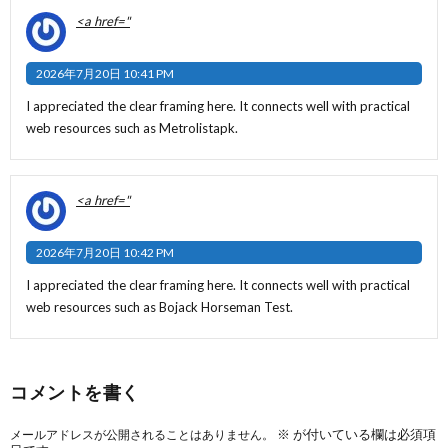
<a href="
2026年7月20日 10:41 PM
I appreciated the clear framing here. It connects well with practical
web resources such as
Metrolistapk
.
<a href="
2026年7月20日 10:42 PM
I appreciated the clear framing here. It connects well with practical
web resources such as
Bojack Horseman Test
.
コメントを書く
※
が付いている欄は必須項
メールアドレスが公開されることはありません。