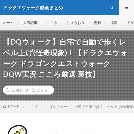
ドラクエウォーク動画まとめ
ホーム
人気記事
こころ
りゅうおう
盗賊
追憶
ドル
【DQウォーク】自宅で自動で歩くレ
ベル上げ(怪奇現象)！【ドラクエウォ
ーク ドラゴンクエストウォーク
DQW実況 こころ厳選 裏技】
2019.10.13
こころ
こころ
【DQウォーク】自宅で自動で歩くレベル上げ(怪奇現象
HOME