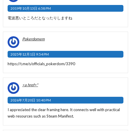
2019年10月13日 6:58 PM
電波悪いところだとなったりしますね
Pokerdomem
2025年12月1日 9:54 PM
https://t.me/s/officials_pokerdom/3390
<a href="
2026年7月20日 10:40 PM
I appreciated the clear framing here. It connects well with practical
web resources such as
Steam Manifest
.