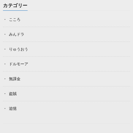
カテゴリー
こころ
みんドラ
りゅうおう
ドルモーア
無課金
盗賊
追憶