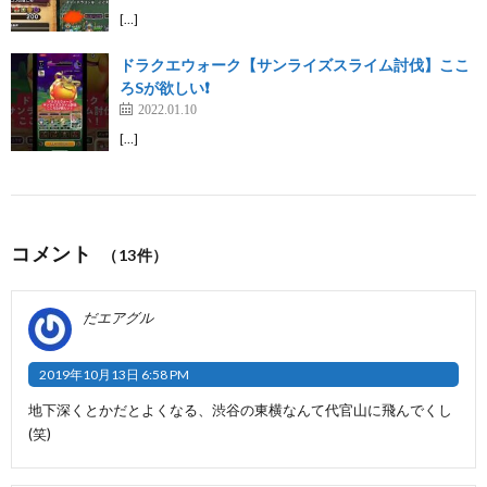
[…]
ドラクエウォーク【サンライズスライム討伐】ここ
ろSが欲しい❗️
2022.01.10
[…]
コメント
（13件）
だエアグル
2019年10月13日 6:58 PM
地下深くとかだとよくなる、渋谷の東横なんて代官山に飛んでくし
(笑)