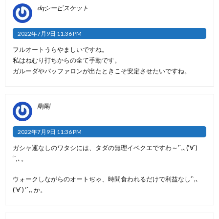
dqシービスケット
2022年7月9日 11:36 PM
フルオートうらやましいですね。
私はねむり打ちからの全て手動です。
ガルーダやバッファロンが出たときこそ安定させたいですね。
剛剛
2022年7月9日 11:36 PM
ガシャ運なしのワタシには、タダの無理イベクエですわ～’`,､(‘∀`)
‘`,､。
ウォークしながらのオートぢゃ、時間食われるだけで利益なし’`,､
(‘∀`) ‘`,､か。