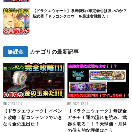
【ドラクエウォーク】系統特効+確定会心は強いのか？
新武器「ドラゴンクロウ」を最速実戦投入！
無課金
カテゴリの最新記事
2025.12.11
2025.12.11
【ドラクエウォーク】イベン
【ドラクエウォーク】無課金
ト攻略！新コンテンツでいき
ガチャ！運の流れを読み、武
なり金の玉出た！
器を取る！！？天球儀・月斧
の個人的な評価はこう