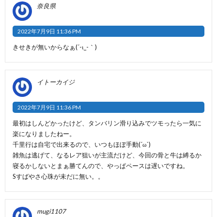
奈良県
2022年7月9日 11:36 PM
きせきが無いからなぁ(´-ι_-｀)
イトーカイジ
2022年7月9日 11:36 PM
最初はしんどかったけど、タンバリン滑り込みでツモったら一気に
楽になりましたねー。
千里行は自宅で出来るので、いつもほぼ手動(´ω`)
雑魚は逃げて、なるレア狙いが主流だけど、今回の骨と牛は縛るか
寝るかしないとまぁ勝てんので、やっぱペースは遅いですね。
Sすばやさ心珠が未だに無い。。
mugi1107