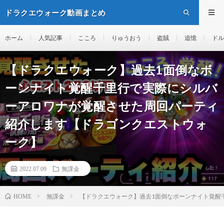
ドラクエウォーク動画まとめ
ホーム
人気記事
こころ
りゅうおう
盗賊
追憶
ドル
【ドラクエウォーク】過去1面倒なボ
ーンナイト覚醒千里行で実際にシルバ
ーアロワナが覚醒させた周回パーティ
紹介します【ドラゴンクエストウォ
ーク】
2022.07.09
無課金
無課金
【ドラクエウォーク】過去1面倒なボーンナイト覚醒
HOME