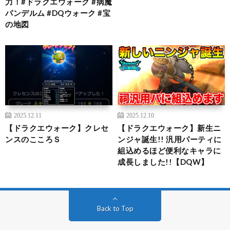
力！#ドラクエウォーク #病魔
パンデルム #DQウォーク #宝
の地図
2025.12.11
2025.12.10
【ドラクエウォーク】クレセ
【ドラクエウォーク】新生ニ
ンスのこころＳ
ンジャ誕生!! 汎用パーティに
組込めるほど便利なキャラに
成長しました!!【DQW】
Back to Top