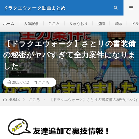
ドラクエウォーク動画まとめ
ホーム
人気記事
こころ
りゅうおう
盗賊
追憶
ドル
【ドラクエウォーク】さとりの書装備
の秘密がヤバすぎて全力案件になりま
した
2022.07.12
こころ
こころ
【ドラクエウォーク】さとりの書装備の秘密がヤバす
HOME