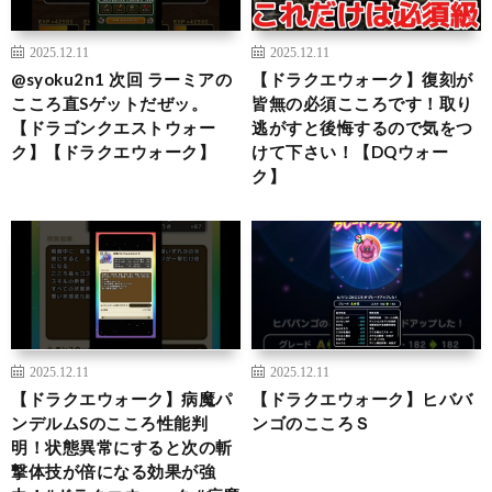
2025.12.11
2025.12.11
@syoku2n1 次回 ラーミアの
【ドラクエウォーク】復刻が
こころ直Sゲットだぜッ。
皆無の必須こころです！取り
【ドラゴンクエストウォー
逃がすと後悔するので気をつ
ク】【ドラクエウォーク】
けて下さい！【DQウォー
ク】
2025.12.11
2025.12.11
【ドラクエウォーク】病魔パ
【ドラクエウォーク】ヒババ
ンデルムSのこころ性能判
ンゴのこころＳ
明！状態異常にすると次の斬
撃体技が倍になる効果が強