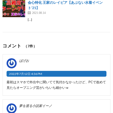
会心特化 王家のレイピア【あぶない水着イベン
ト‘21】
2021.08.14
[…]
コメント
（7件）
ぱげお
2022年7月12日 4:36 PM
最初はスマホで外出中に聞いてて気付かなかったけど、PCで改めて
見たらオープニング芸がいちいち細かいｗ
夢を渡る小説家イーノ