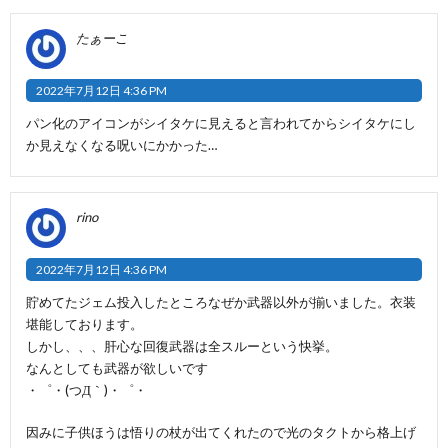
たぁーこ
2022年7月12日 4:36 PM
パン化のアイコンがシイタケに見えると言われてからシイタケにし
か見えなくなる呪いにかかった…
rino
2022年7月12日 4:36 PM
貯めてたジェム投入したところなぜか武器以外が揃いました。衣装
堪能しております。
しかし、、、肝心な回復武器は全スルーという快挙。
なんとしても武器が欲しいです
・゜・(つД｀)・゜・
因みに子供ほうは悟りの杖が出てくれたので光のタクトから格上げ