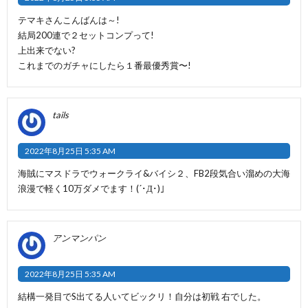
テマキさんこんばんは～!
結局200連で２セットコンプって!
上出来でない?
これまでのガチャにしたら１番最優秀賞〜!
tails
2022年8月25日 5:35 AM
海賊にマスドラでウォークライ&バイシ２、FB2段気合い溜めの大海
浪漫で軽く10万ダメでます！(´･Д･)」
アンマンパン
2022年8月25日 5:35 AM
結構一発目でS出てる人いてビックリ！自分は初戦 右でした。