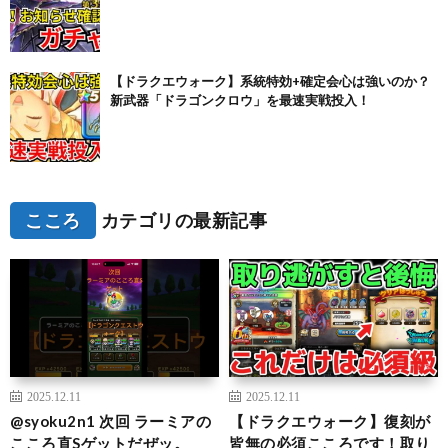
【ドラクエウォーク】系統特効+確定会心は強いのか？
新武器「ドラゴンクロウ」を最速実戦投入！
こころ
カテゴリの最新記事
2025.12.11
2025.12.11
@syoku2n1 次回 ラーミアの
【ドラクエウォーク】復刻が
こころ直Sゲットだぜッ。
皆無の必須こころです！取り