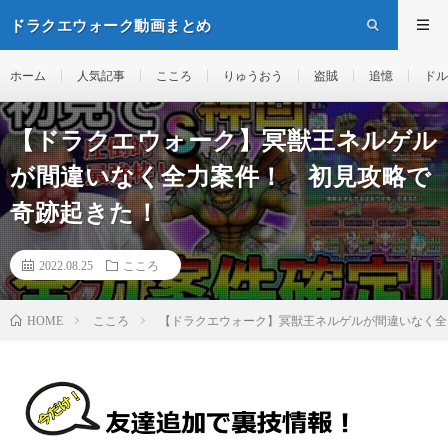
ドラクエウォーク動画まとめ
ホーム
人気記事
こころ
りゅうおう
盗賊
追憶
ドル
【ドラクエウォーク】冥獣王ネルゲル
が間違いなく全力案件！ 初見攻略で
奇跡起きた！
2022.08.25
こころ
こころ
【ドラクエウォーク】冥獣王ネルゲルが間違いなく全
HOME