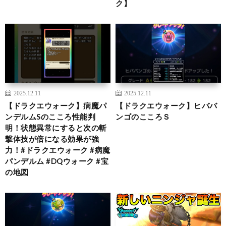
ク】
2025.12.11
2025.12.11
【ドラクエウォーク】病魔パ
【ドラクエウォーク】ヒババ
ンデルムSのこころ性能判
ンゴのこころＳ
明！状態異常にすると次の斬
撃体技が倍になる効果が強
力！#ドラクエウォーク #病魔
パンデルム #DQウォーク #宝
の地図