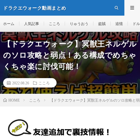
ドラクエウォーク動画まとめ
ホーム
人気記事
こころ
りゅうおう
盗賊
追憶
ドル
【ドラクエウォーク】冥獣王ネルゲル
のソロ攻略と弱点！ある構成でめちゃ
くちゃ楽に討伐可能！
2022.08.26
こころ
こころ
【ドラクエウォーク】冥獣王ネルゲルのソロ攻略と弱
HOME