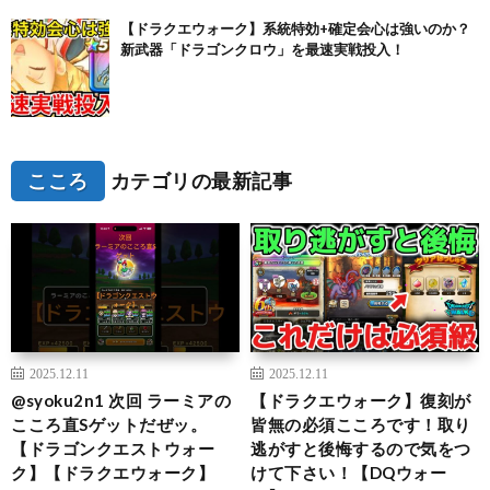
【ドラクエウォーク】系統特効+確定会心は強いのか？
新武器「ドラゴンクロウ」を最速実戦投入！
こころ
カテゴリの最新記事
2025.12.11
2025.12.11
@syoku2n1 次回 ラーミアの
【ドラクエウォーク】復刻が
こころ直Sゲットだぜッ。
皆無の必須こころです！取り
【ドラゴンクエストウォー
逃がすと後悔するので気をつ
ク】【ドラクエウォーク】
けて下さい！【DQウォー