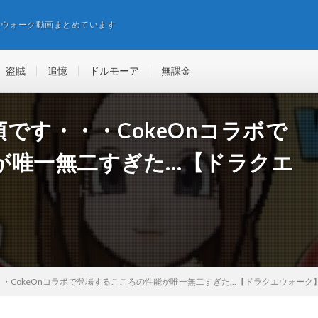
エウォーク動画まとめています
盗賊
追憶
ドルモーア
無課金
です・・・CokeOnコラボで
が唯一無二すぎた…【ドラクエ
CokeOnコラボで登場するこころの性能が唯一無二すぎた...【ドラクエウォーク