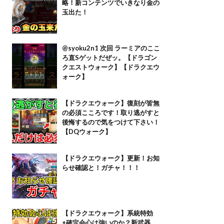
略！新コンテンツでいきなり金の
玉出た！
@syoku2n1 次回 ラーミアのここ
ろ直Sゲットだぜッ。【ドラゴン
クエストウォーク】【ドラクエウ
ォーク】
【ドラクエウォーク】復刻が皆無
の必須こころです！取り逃がすと
後悔するので気をつけて下さい！
【DQウォーク】
【ドラクエウォーク】更新！お知
らせ確認と！ガチャ！！！
【ドラクエウォーク】系統特効
+確定会心は強いのか？新武器