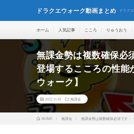
ドラクエウォーク動画まとめ
ドラク
ホーム
人気記事
こころ
りゅうおう
無課金勢は複数確保必須
登場するこころの性能
ウォーク】
2022.11.01
無課金
無課金
無課金勢は複数確保必須です・・・
HOME