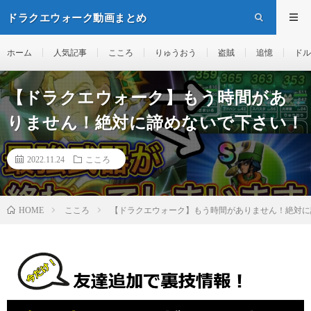
ドラクエウォーク動画まとめ
ホーム
人気記事
こころ
りゅうおう
盗賊
追憶
ドル
【ドラクエウォーク】もう時間があ
りません！絶対に諦めないで下さい！
2022.11.24
こころ
こころ
【ドラクエウォーク】もう時間がありません！絶対に
HOME