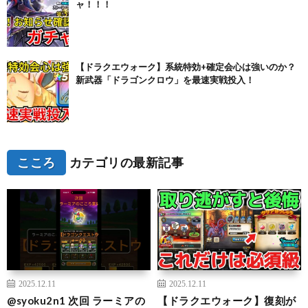
ャ！！！
【ドラクエウォーク】系統特効+確定会心は強いのか？
新武器「ドラゴンクロウ」を最速実戦投入！
こころ
カテゴリの最新記事
2025.12.11
2025.12.11
@syoku2n1 次回 ラーミアの
【ドラクエウォーク】復刻が