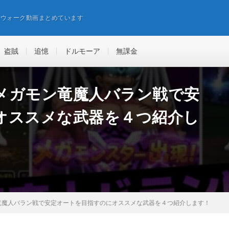
エウォーク動画まとめています
盗賊
追憶
ドルモーア
無課金
メガモン竜魔人バラン戦で安
オススメな武器を４つ紹介し
竜魔人バラン戦で安定オートを目指すのにオススメな武器を４つ紹介します！