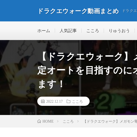
ドラクエウォーク動画まとめ
ドラク
ホーム
人気記事
こころ
りゅうおう
【ドラクエウォーク】
定オートを目指すのに
ます！
2022.12.17
こころ
こころ
【ドラクエウォーク】メガモン
HOME