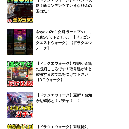
略！新コンテンツでいきなり金の
玉出た！
@syoku2n1 次回 ラーミアのここ
ろ直Sゲットだぜッ。【ドラゴン
クエストウォーク】【ドラクエウ
ォーク】
【ドラクエウォーク】復刻が皆無
の必須こころです！取り逃がすと
後悔するので気をつけて下さい！
【DQウォーク】
【ドラクエウォーク】更新！お知
らせ確認と！ガチャ！！！
【ドラクエウォーク】系統特効