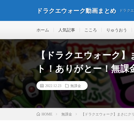
ドラクエウォーク動画まとめ
ドラク
ホーム
人気記事
こころ
りゅうおう
【ドラクエウォーク】
ト！ありがとー！無課
2022.12.23
無課金
無課金
【ドラクエウォーク】まさにク
HOME