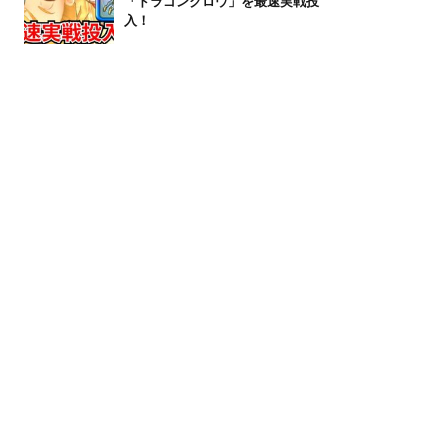
「ドラゴンクロウ」を最速実戦投
入！