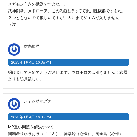
メガモン向きの武器ですよねー。
武神剛拳、メドローア、この2点は持ってて汎用性抜群ですもね。
２つともないので欲しいですが、天井までジェムが足りません
（泣）
友寄隆伸
2023年1月4日 10:36 PM
明けましておめでとうございます。ウロボロスは引きません！武器
よりも防具欲しい。
フォッサマグナ
2023年1月4日 10:36 PM
MP重い問題を解決すべく
闇覇者りゅうおう（こころ）、神楽鈴（心珠）、黄金島（心珠）、