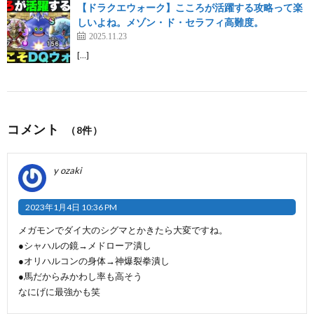
【ドラクエウォーク】こころが活躍する攻略って楽
しいよね。メゾン・ド・セラフィ高難度。
2025.11.23
[…]
コメント
（8件）
y ozaki
2023年1月4日 10:36 PM
メガモンでダイ大のシグマとかきたら大変ですね。
●シャハルの鏡→メドローア潰し
●オリハルコンの身体→神爆裂拳潰し
●馬だからみかわし率も高そう
なにげに最強かも笑