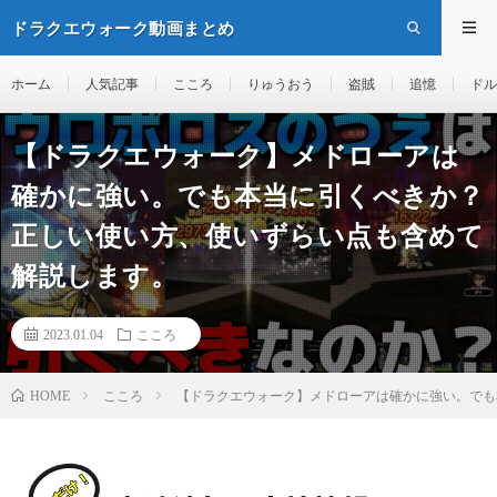
ドラクエウォーク動画まとめ
ホーム
人気記事
こころ
りゅうおう
盗賊
追憶
ドル
【ドラクエウォーク】メドローアは
確かに強い。でも本当に引くべきか？
正しい使い方、使いずらい点も含めて
解説します。
2023.01.04
こころ
こころ
【ドラクエウォーク】メドローアは確かに強い。でも
HOME