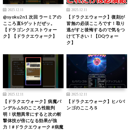
2025.12.11
2025.12.11
@syoku2n1 次回 ラーミアの
【ドラクエウォーク】復刻が
こころ直Sゲットだぜッ。
皆無の必須こころです！取り
【ドラゴンクエストウォー
逃がすと後悔するので気をつ
ク】【ドラクエウォーク】
けて下さい！【DQウォー
ク】
2025.12.11
2025.12.11
【ドラクエウォーク】病魔パ
【ドラクエウォーク】ヒババ
ンデルムSのこころ性能判
ンゴのこころＳ
明！状態異常にすると次の斬
撃体技が倍になる効果が強
力！#ドラクエウォーク #病魔