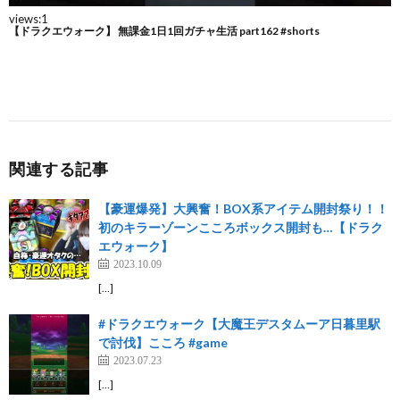
関連する記事
【豪運爆発】大興奮！BOX系アイテム開封祭り！！
初のキラーゾーンこころボックス開封も…【ドラク
エウォーク】
2023.10.09
[…]
#ドラクエウォーク【大魔王デスタムーア日暮里駅
で討伐】こころ #game
2023.07.23
[…]