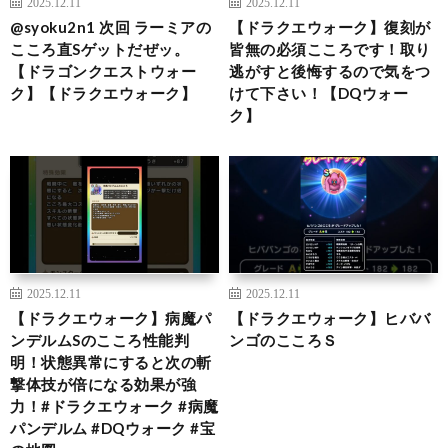
2025.12.11
2025.12.11
@syoku2n1 次回 ラーミアの
【ドラクエウォーク】復刻が
こころ直Sゲットだぜッ。
皆無の必須こころです！取り
【ドラゴンクエストウォー
逃がすと後悔するので気をつ
ク】【ドラクエウォーク】
けて下さい！【DQウォー
ク】
2025.12.11
2025.12.11
【ドラクエウォーク】病魔パ
【ドラクエウォーク】ヒババ
ンデルムSのこころ性能判
ンゴのこころＳ
明！状態異常にすると次の斬
撃体技が倍になる効果が強
力！#ドラクエウォーク #病魔
パンデルム #DQウォーク #宝